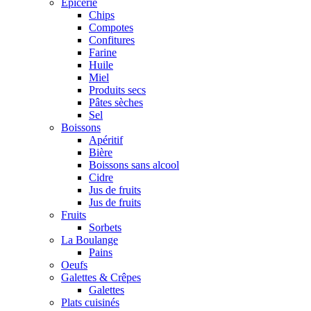
Epicerie
Chips
Compotes
Confitures
Farine
Huile
Miel
Produits secs
Pâtes sèches
Sel
Boissons
Apéritif
Bière
Boissons sans alcool
Cidre
Jus de fruits
Jus de fruits
Fruits
Sorbets
La Boulange
Pains
Oeufs
Galettes & Crêpes
Galettes
Plats cuisinés