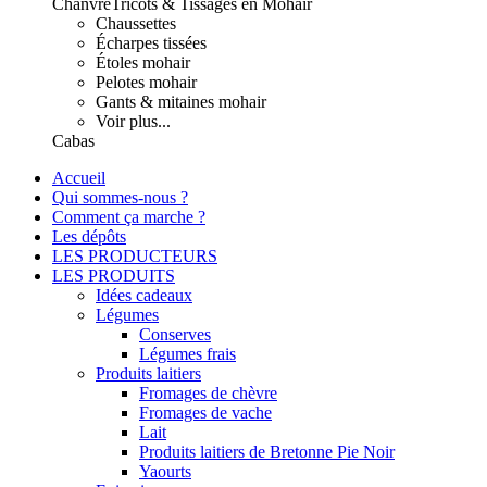
Chanvre
Tricots & Tissages en Mohair
Chaussettes
Écharpes tissées
Étoles mohair
Pelotes mohair
Gants & mitaines mohair
Voir plus...
Cabas
Accueil
Qui sommes-nous ?
Comment ça marche ?
Les dépôts
LES PRODUCTEURS
LES PRODUITS
Idées cadeaux
Légumes
Conserves
Légumes frais
Produits laitiers
Fromages de chèvre
Fromages de vache
Lait
Produits laitiers de Bretonne Pie Noir
Yaourts