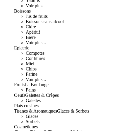
Yaourts
Voir plus...
Boissons
Jus de fruits
Boissons sans alcool
Cidre
Apéritif
Bière
Voir plus...
Epicerie
Compotes
Confitures
Miel
Chips
Farine
Voir plus...
Fruits
La Boulange
Pains
Oeufs
Galettes & Crêpes
Galettes
Plats cuisinés
Tisanes & Aromatiques
Glaces & Sorbets
Glaces
Sorbets
Cosmétiques