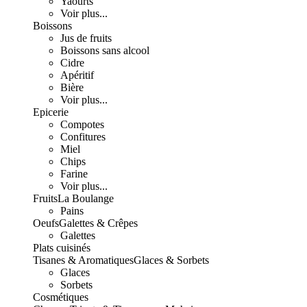
Yaourts
Voir plus...
Boissons
Jus de fruits
Boissons sans alcool
Cidre
Apéritif
Bière
Voir plus...
Epicerie
Compotes
Confitures
Miel
Chips
Farine
Voir plus...
Fruits
La Boulange
Pains
Oeufs
Galettes & Crêpes
Galettes
Plats cuisinés
Tisanes & Aromatiques
Glaces & Sorbets
Glaces
Sorbets
Cosmétiques