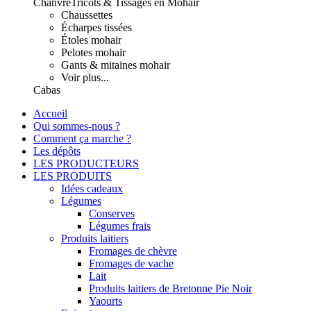
Chanvre
Tricots & Tissages en Mohair
Chaussettes
Écharpes tissées
Étoles mohair
Pelotes mohair
Gants & mitaines mohair
Voir plus...
Cabas
Accueil
Qui sommes-nous ?
Comment ça marche ?
Les dépôts
LES PRODUCTEURS
LES PRODUITS
Idées cadeaux
Légumes
Conserves
Légumes frais
Produits laitiers
Fromages de chèvre
Fromages de vache
Lait
Produits laitiers de Bretonne Pie Noir
Yaourts