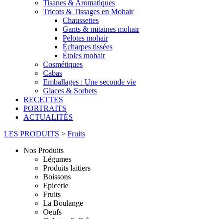
Tisanes & Aromatiques
Tricots & Tissages en Mohair
Chaussettes
Gants & mitaines mohair
Pelotes mohair
Écharpes tissées
Étoles mohair
Cosmétiques
Cabas
Emballages : Une seconde vie
Glaces & Sorbets
RECETTES
PORTRAITS
ACTUALITÉS
LES PRODUITS
>
Fruits
Nos Produits
Légumes
Produits laitiers
Boissons
Epicerie
Fruits
La Boulange
Oeufs