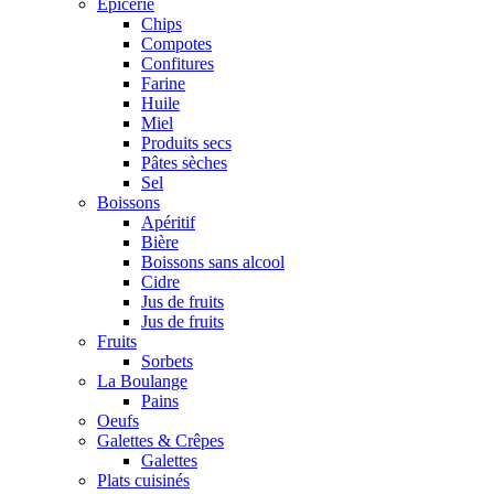
Epicerie
Chips
Compotes
Confitures
Farine
Huile
Miel
Produits secs
Pâtes sèches
Sel
Boissons
Apéritif
Bière
Boissons sans alcool
Cidre
Jus de fruits
Jus de fruits
Fruits
Sorbets
La Boulange
Pains
Oeufs
Galettes & Crêpes
Galettes
Plats cuisinés