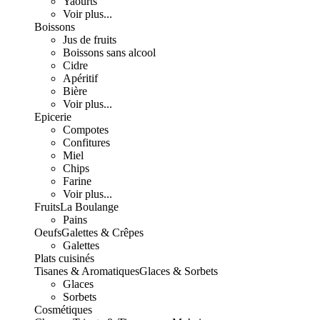
Yaourts
Voir plus...
Boissons
Jus de fruits
Boissons sans alcool
Cidre
Apéritif
Bière
Voir plus...
Epicerie
Compotes
Confitures
Miel
Chips
Farine
Voir plus...
Fruits
La Boulange
Pains
Oeufs
Galettes & Crêpes
Galettes
Plats cuisinés
Tisanes & Aromatiques
Glaces & Sorbets
Glaces
Sorbets
Cosmétiques