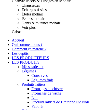
Chanvre
Tricots & Tissages en Mohair
Chaussettes
Écharpes tissées
Étoles mohair
Pelotes mohair
Gants & mitaines mohair
Voir plus...
Cabas
Accueil
Qui sommes-nous ?
Comment ça marche ?
Les dépôts
LES PRODUCTEURS
LES PRODUITS
Idées cadeaux
Légumes
Conserves
Légumes frais
Produits laitiers
Fromages de chèvre
Fromages de vache
Lait
Produits laitiers de Bretonne Pie Noir
Yaourts