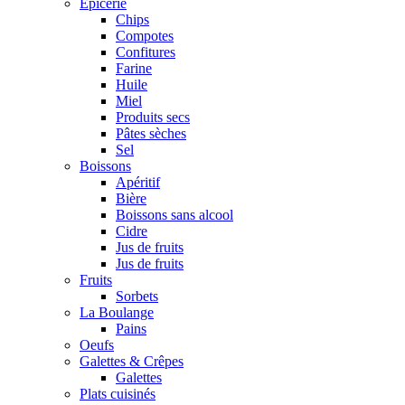
Epicerie
Chips
Compotes
Confitures
Farine
Huile
Miel
Produits secs
Pâtes sèches
Sel
Boissons
Apéritif
Bière
Boissons sans alcool
Cidre
Jus de fruits
Jus de fruits
Fruits
Sorbets
La Boulange
Pains
Oeufs
Galettes & Crêpes
Galettes
Plats cuisinés