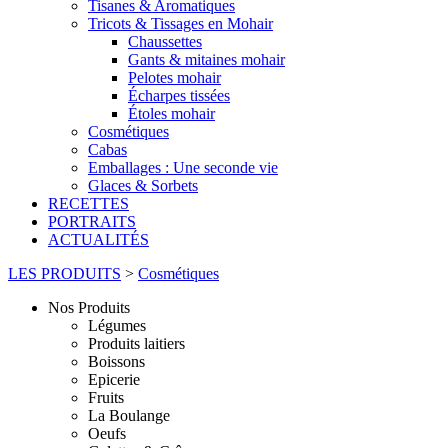
Tisanes & Aromatiques
Tricots & Tissages en Mohair
Chaussettes
Gants & mitaines mohair
Pelotes mohair
Écharpes tissées
Étoles mohair
Cosmétiques
Cabas
Emballages : Une seconde vie
Glaces & Sorbets
RECETTES
PORTRAITS
ACTUALITÉS
LES PRODUITS
>
Cosmétiques
Nos Produits
Légumes
Produits laitiers
Boissons
Epicerie
Fruits
La Boulange
Oeufs