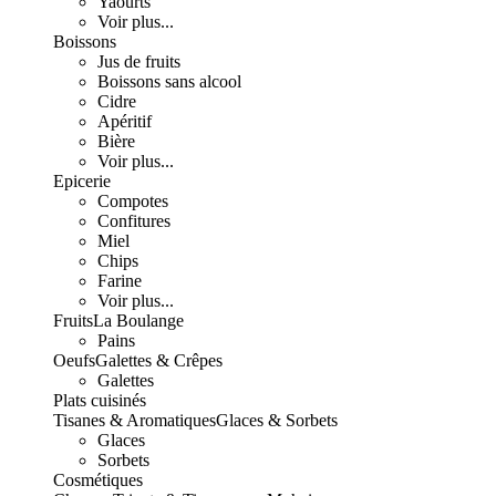
Yaourts
Voir plus...
Boissons
Jus de fruits
Boissons sans alcool
Cidre
Apéritif
Bière
Voir plus...
Epicerie
Compotes
Confitures
Miel
Chips
Farine
Voir plus...
Fruits
La Boulange
Pains
Oeufs
Galettes & Crêpes
Galettes
Plats cuisinés
Tisanes & Aromatiques
Glaces & Sorbets
Glaces
Sorbets
Cosmétiques