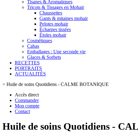
Tisanes & Aromatiques
Tricots & Tissages en Mohair
Chaussettes
Gants & mitaines mohair
Pelotes mohair
Écharpes tissées
Étoles mohair
Cosmétiques
Cabas
Emballages : Une seconde vie
Glaces & Sorbets
RECETTES
PORTRAITS
ACTUALITÉS
>
Huile de soins Quotidiens - CALME BOTANIQUE
Accès direct
Commander
Mon compte
Contact
Huile de soins Quotidiens -