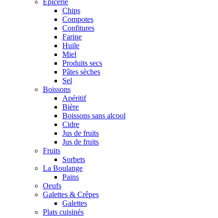
Epicerie
Chips
Compotes
Confitures
Farine
Huile
Miel
Produits secs
Pâtes sèches
Sel
Boissons
Apéritif
Bière
Boissons sans alcool
Cidre
Jus de fruits
Jus de fruits
Fruits
Sorbets
La Boulange
Pains
Oeufs
Galettes & Crêpes
Galettes
Plats cuisinés