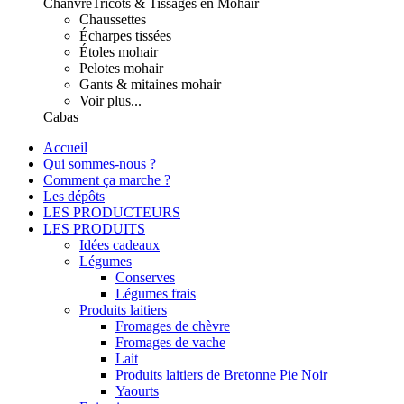
Chanvre
Tricots & Tissages en Mohair
Chaussettes
Écharpes tissées
Étoles mohair
Pelotes mohair
Gants & mitaines mohair
Voir plus...
Cabas
Accueil
Qui sommes-nous ?
Comment ça marche ?
Les dépôts
LES PRODUCTEURS
LES PRODUITS
Idées cadeaux
Légumes
Conserves
Légumes frais
Produits laitiers
Fromages de chèvre
Fromages de vache
Lait
Produits laitiers de Bretonne Pie Noir
Yaourts