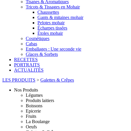
Tisanes & Aromatiques
Tricots & Tissages en Mohair
Chaussettes
Gants & mitaines mohair
Pelotes mohair
Écharpes tissées
Étoles mohair
Cosmétiques
Cabas
Emballages : Une seconde vie
Glaces & Sorbets
RECETTES
PORTRAITS
ACTUALITÉS
LES PRODUITS
>
Galettes & Crêpes
Nos Produits
Légumes
Produits laitiers
Boissons
Epicerie
Fruits
La Boulange
Oeufs