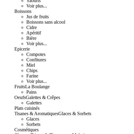
Yaourts
Voir plus...
Boissons
Jus de fruits
Boissons sans alcool
Cidre
Apéritif
Bière
Voir plus...
Epicerie
Compotes
Confitures
Miel
Chips
Farine
Voir plus...
Fruits
La Boulange
Pains
Oeufs
Galettes & Crêpes
Galettes
Plats cuisinés
Tisanes & Aromatiques
Glaces & Sorbets
Glaces
Sorbets
Cosmétiques