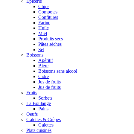
Epicerie
Chips
Compotes
Confitures
Farine
Huile
Miel
Produits secs
Pâtes sèches
Sel
Boissons
Apéritif
Bière
Boissons sans alcool
Cidre
Jus de fruits
Jus de fruits
Fruits
Sorbets
La Boulange
Pains
Oeufs
Galettes & Crêpes
Galettes
Plats cuisinés