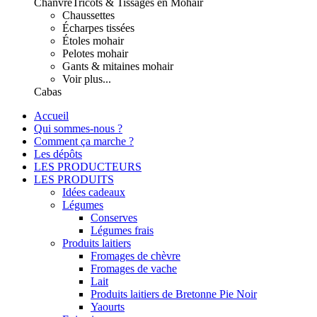
Chanvre
Tricots & Tissages en Mohair
Chaussettes
Écharpes tissées
Étoles mohair
Pelotes mohair
Gants & mitaines mohair
Voir plus...
Cabas
Accueil
Qui sommes-nous ?
Comment ça marche ?
Les dépôts
LES PRODUCTEURS
LES PRODUITS
Idées cadeaux
Légumes
Conserves
Légumes frais
Produits laitiers
Fromages de chèvre
Fromages de vache
Lait
Produits laitiers de Bretonne Pie Noir
Yaourts