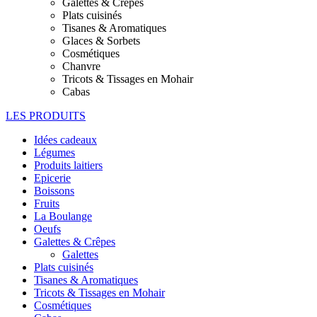
Galettes & Crêpes
Plats cuisinés
Tisanes & Aromatiques
Glaces & Sorbets
Cosmétiques
Chanvre
Tricots & Tissages en Mohair
Cabas
LES PRODUITS
Idées cadeaux
Légumes
Produits laitiers
Epicerie
Boissons
Fruits
La Boulange
Oeufs
Galettes & Crêpes
Galettes
Plats cuisinés
Tisanes & Aromatiques
Tricots & Tissages en Mohair
Cosmétiques