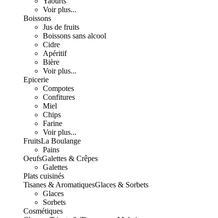
Yaourts
Voir plus...
Boissons
Jus de fruits
Boissons sans alcool
Cidre
Apéritif
Bière
Voir plus...
Epicerie
Compotes
Confitures
Miel
Chips
Farine
Voir plus...
Fruits
La Boulange
Pains
Oeufs
Galettes & Crêpes
Galettes
Plats cuisinés
Tisanes & Aromatiques
Glaces & Sorbets
Glaces
Sorbets
Cosmétiques