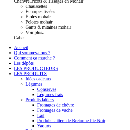
Chanvre
Tricots & Tissages en Mohair
Chaussettes
Écharpes tissées
Étoles mohair
Pelotes mohair
Gants & mitaines mohair
Voir plus...
Cabas
Accueil
Qui sommes-nous ?
Comment ça marche ?
Les dépôts
LES PRODUCTEURS
LES PRODUITS
Idées cadeaux
Légumes
Conserves
Légumes frais
Produits laitiers
Fromages de chèvre
Fromages de vache
Lait
Produits laitiers de Bretonne Pie Noir
Yaourts