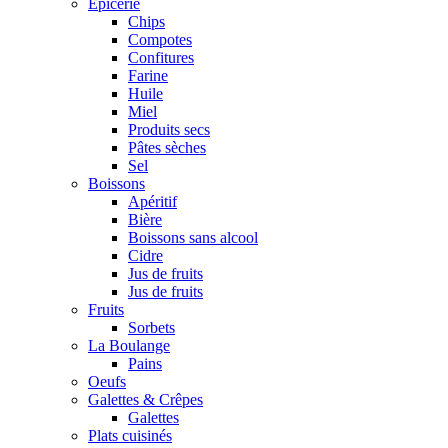
Epicerie
Chips
Compotes
Confitures
Farine
Huile
Miel
Produits secs
Pâtes sèches
Sel
Boissons
Apéritif
Bière
Boissons sans alcool
Cidre
Jus de fruits
Jus de fruits
Fruits
Sorbets
La Boulange
Pains
Oeufs
Galettes & Crêpes
Galettes
Plats cuisinés