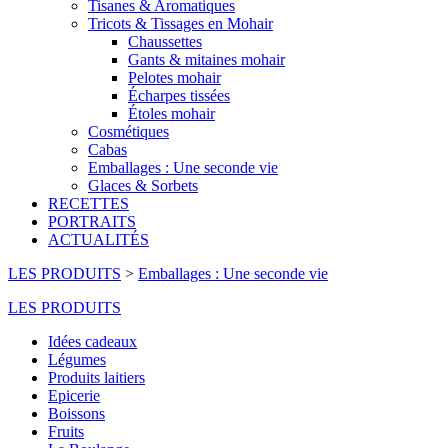
Tisanes & Aromatiques
Tricots & Tissages en Mohair
Chaussettes
Gants & mitaines mohair
Pelotes mohair
Écharpes tissées
Étoles mohair
Cosmétiques
Cabas
Emballages : Une seconde vie
Glaces & Sorbets
RECETTES
PORTRAITS
ACTUALITÉS
LES PRODUITS
>
Emballages : Une seconde vie
LES PRODUITS
Idées cadeaux
Légumes
Produits laitiers
Epicerie
Boissons
Fruits