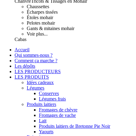
Chanvre
Tricots & Tissages en Mohair
Chaussettes
Écharpes tissées
Étoles mohair
Pelotes mohair
Gants & mitaines mohair
Voir plus...
Cabas
Accueil
Qui sommes-nous ?
Comment ça marche ?
Les dépôts
LES PRODUCTEURS
LES PRODUITS
Idées cadeaux
Légumes
Conserves
Légumes frais
Produits laitiers
Fromages de chèvre
Fromages de vache
Lait
Produits laitiers de Bretonne Pie Noir
Yaourts