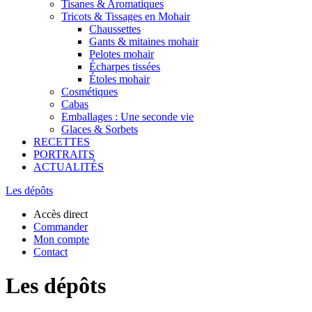
Tisanes & Aromatiques
Tricots & Tissages en Mohair
Chaussettes
Gants & mitaines mohair
Pelotes mohair
Écharpes tissées
Étoles mohair
Cosmétiques
Cabas
Emballages : Une seconde vie
Glaces & Sorbets
RECETTES
PORTRAITS
ACTUALITÉS
Les dépôts
Accès direct
Commander
Mon compte
Contact
Les dépôts