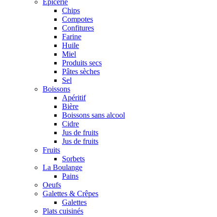
Epicerie
Chips
Compotes
Confitures
Farine
Huile
Miel
Produits secs
Pâtes sèches
Sel
Boissons
Apéritif
Bière
Boissons sans alcool
Cidre
Jus de fruits
Jus de fruits
Fruits
Sorbets
La Boulange
Pains
Oeufs
Galettes & Crêpes
Galettes
Plats cuisinés