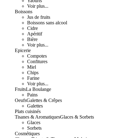
Yaourts
Voir plus...
Boissons
Jus de fruits
Boissons sans alcool
Cidre
Apéritif
Bière
Voir plus...
Epicerie
Compotes
Confitures
Miel
Chips
Farine
Voir plus...
Fruits
La Boulange
Pains
Oeufs
Galettes & Crêpes
Galettes
Plats cuisinés
Tisanes & Aromatiques
Glaces & Sorbets
Glaces
Sorbets
Cosmétiques