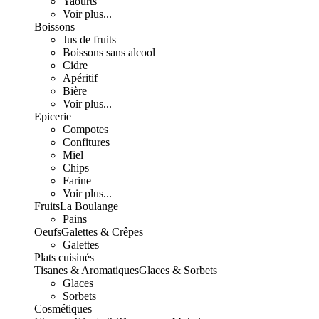
Yaourts
Voir plus...
Boissons
Jus de fruits
Boissons sans alcool
Cidre
Apéritif
Bière
Voir plus...
Epicerie
Compotes
Confitures
Miel
Chips
Farine
Voir plus...
Fruits
La Boulange
Pains
Oeufs
Galettes & Crêpes
Galettes
Plats cuisinés
Tisanes & Aromatiques
Glaces & Sorbets
Glaces
Sorbets
Cosmétiques