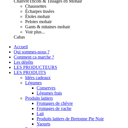
Chanvre
Tricots & Tissages en Mohair
Chaussettes
Écharpes tissées
Étoles mohair
Pelotes mohair
Gants & mitaines mohair
Voir plus...
Cabas
Accueil
Qui sommes-nous ?
Comment ça marche ?
Les dépôts
LES PRODUCTEURS
LES PRODUITS
Idées cadeaux
Légumes
Conserves
Légumes frais
Produits laitiers
Fromages de chèvre
Fromages de vache
Lait
Produits laitiers de Bretonne Pie Noir
Yaourts