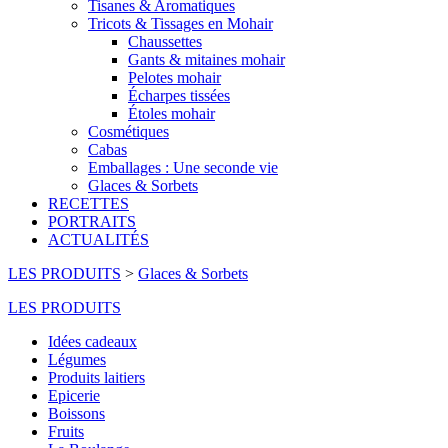
Tisanes & Aromatiques
Tricots & Tissages en Mohair
Chaussettes
Gants & mitaines mohair
Pelotes mohair
Écharpes tissées
Étoles mohair
Cosmétiques
Cabas
Emballages : Une seconde vie
Glaces & Sorbets
RECETTES
PORTRAITS
ACTUALITÉS
LES PRODUITS
>
Glaces & Sorbets
LES PRODUITS
Idées cadeaux
Légumes
Produits laitiers
Epicerie
Boissons
Fruits