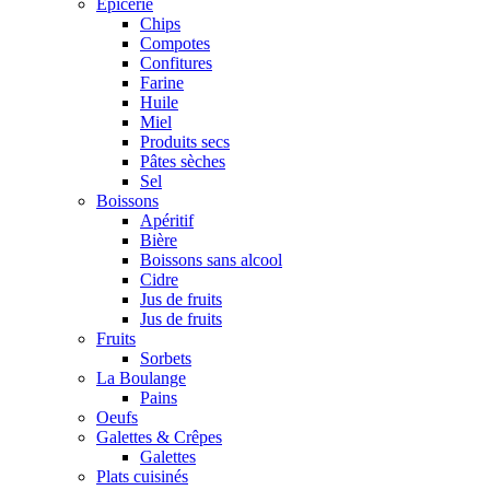
Epicerie
Chips
Compotes
Confitures
Farine
Huile
Miel
Produits secs
Pâtes sèches
Sel
Boissons
Apéritif
Bière
Boissons sans alcool
Cidre
Jus de fruits
Jus de fruits
Fruits
Sorbets
La Boulange
Pains
Oeufs
Galettes & Crêpes
Galettes
Plats cuisinés