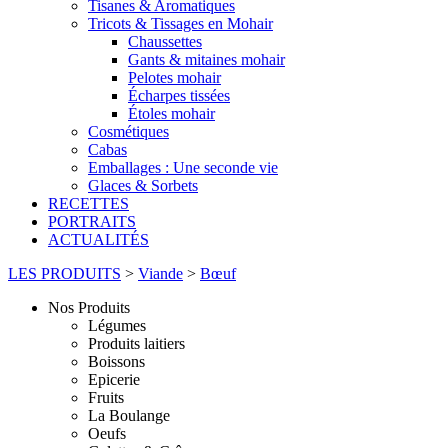
Tisanes & Aromatiques
Tricots & Tissages en Mohair
Chaussettes
Gants & mitaines mohair
Pelotes mohair
Écharpes tissées
Étoles mohair
Cosmétiques
Cabas
Emballages : Une seconde vie
Glaces & Sorbets
RECETTES
PORTRAITS
ACTUALITÉS
LES PRODUITS
>
Viande
>
Bœuf
Nos Produits
Légumes
Produits laitiers
Boissons
Epicerie
Fruits
La Boulange
Oeufs