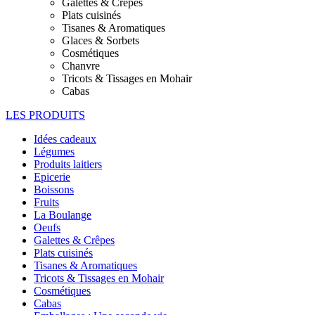
Galettes & Crêpes
Plats cuisinés
Tisanes & Aromatiques
Glaces & Sorbets
Cosmétiques
Chanvre
Tricots & Tissages en Mohair
Cabas
LES PRODUITS
Idées cadeaux
Légumes
Produits laitiers
Epicerie
Boissons
Fruits
La Boulange
Oeufs
Galettes & Crêpes
Plats cuisinés
Tisanes & Aromatiques
Tricots & Tissages en Mohair
Cosmétiques
Cabas