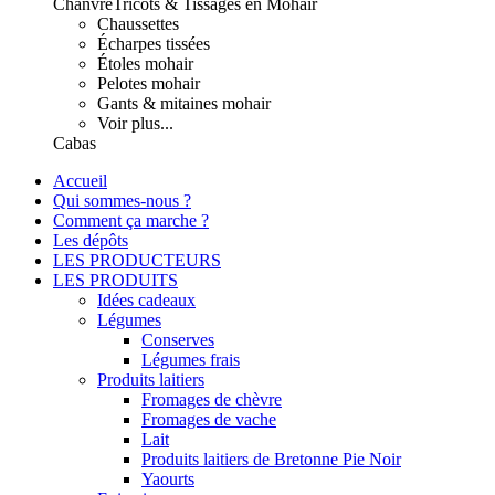
Chanvre
Tricots & Tissages en Mohair
Chaussettes
Écharpes tissées
Étoles mohair
Pelotes mohair
Gants & mitaines mohair
Voir plus...
Cabas
Accueil
Qui sommes-nous ?
Comment ça marche ?
Les dépôts
LES PRODUCTEURS
LES PRODUITS
Idées cadeaux
Légumes
Conserves
Légumes frais
Produits laitiers
Fromages de chèvre
Fromages de vache
Lait
Produits laitiers de Bretonne Pie Noir
Yaourts