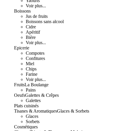
Yaourts
Voir plus...
Boissons
Jus de fruits
Boissons sans alcool
Cidre
Apéritif
Bière
Voir plus...
Epicerie
Compotes
Confitures
Miel
Chips
Farine
Voir plus...
Fruits
La Boulange
Pains
Oeufs
Galettes & Crêpes
Galettes
Plats cuisinés
Tisanes & Aromatiques
Glaces & Sorbets
Glaces
Sorbets
Cosmétiques