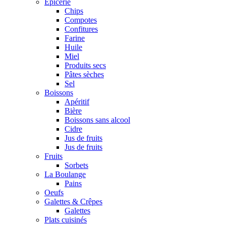
Epicerie
Chips
Compotes
Confitures
Farine
Huile
Miel
Produits secs
Pâtes sèches
Sel
Boissons
Apéritif
Bière
Boissons sans alcool
Cidre
Jus de fruits
Jus de fruits
Fruits
Sorbets
La Boulange
Pains
Oeufs
Galettes & Crêpes
Galettes
Plats cuisinés