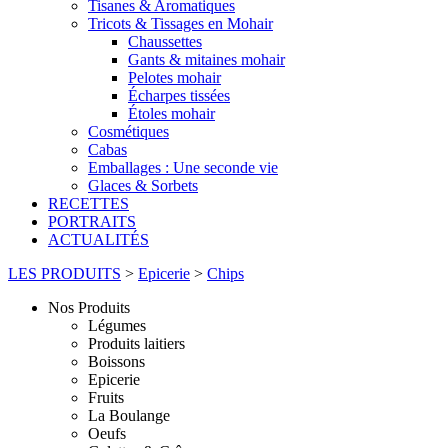
Tisanes & Aromatiques
Tricots & Tissages en Mohair
Chaussettes
Gants & mitaines mohair
Pelotes mohair
Écharpes tissées
Étoles mohair
Cosmétiques
Cabas
Emballages : Une seconde vie
Glaces & Sorbets
RECETTES
PORTRAITS
ACTUALITÉS
LES PRODUITS
>
Epicerie
>
Chips
Nos Produits
Légumes
Produits laitiers
Boissons
Epicerie
Fruits
La Boulange
Oeufs