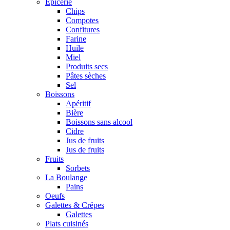
Epicerie
Chips
Compotes
Confitures
Farine
Huile
Miel
Produits secs
Pâtes sèches
Sel
Boissons
Apéritif
Bière
Boissons sans alcool
Cidre
Jus de fruits
Jus de fruits
Fruits
Sorbets
La Boulange
Pains
Oeufs
Galettes & Crêpes
Galettes
Plats cuisinés