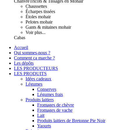
Chanvre
Tricots & Tissages en Mohair
Chaussettes
Écharpes tissées
Étoles mohair
Pelotes mohair
Gants & mitaines mohair
Voir plus...
Cabas
Accueil
Qui sommes-nous ?
Comment ça marche ?
Les dépôts
LES PRODUCTEURS
LES PRODUITS
Idées cadeaux
Légumes
Conserves
Légumes frais
Produits laitiers
Fromages de chèvre
Fromages de vache
Lait
Produits laitiers de Bretonne Pie Noir
Yaourts