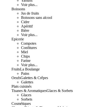
Yaourts
Voir plus...
Boissons
Jus de fruits
Boissons sans alcool
Cidre
Apéritif
Bière
Voir plus...
Epicerie
Compotes
Confitures
Miel
Chips
Farine
Voir plus...
Fruits
La Boulange
Pains
Oeufs
Galettes & Crêpes
Galettes
Plats cuisinés
Tisanes & Aromatiques
Glaces & Sorbets
Glaces
Sorbets
Cosmétiques