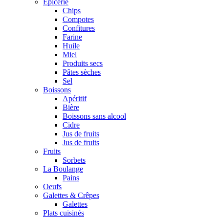
Epicerie
Chips
Compotes
Confitures
Farine
Huile
Miel
Produits secs
Pâtes sèches
Sel
Boissons
Apéritif
Bière
Boissons sans alcool
Cidre
Jus de fruits
Jus de fruits
Fruits
Sorbets
La Boulange
Pains
Oeufs
Galettes & Crêpes
Galettes
Plats cuisinés