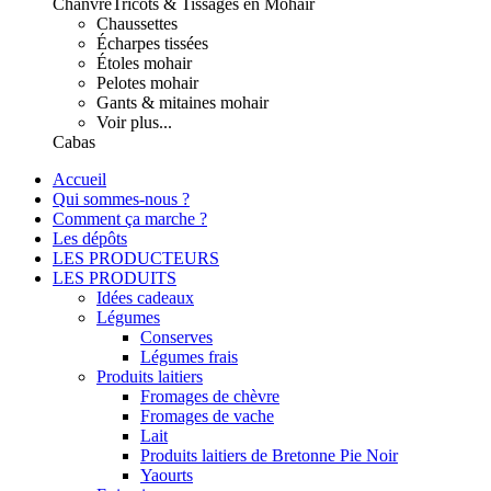
Chanvre
Tricots & Tissages en Mohair
Chaussettes
Écharpes tissées
Étoles mohair
Pelotes mohair
Gants & mitaines mohair
Voir plus...
Cabas
Accueil
Qui sommes-nous ?
Comment ça marche ?
Les dépôts
LES PRODUCTEURS
LES PRODUITS
Idées cadeaux
Légumes
Conserves
Légumes frais
Produits laitiers
Fromages de chèvre
Fromages de vache
Lait
Produits laitiers de Bretonne Pie Noir
Yaourts