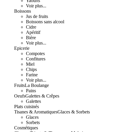
Yaourts
Voir plus...
Boissons
Jus de fruits
Boissons sans alcool
Cidre
Apéritif
Bière
Voir plus...
Epicerie
Compotes
Confitures
Miel
Chips
Farine
Voir plus...
Fruits
La Boulange
Pains
Oeufs
Galettes & Crêpes
Galettes
Plats cuisinés
Tisanes & Aromatiques
Glaces & Sorbets
Glaces
Sorbets
Cosmétiques