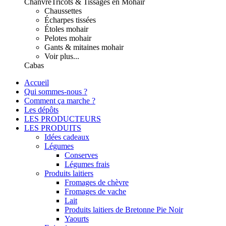
Chanvre
Tricots & Tissages en Mohair
Chaussettes
Écharpes tissées
Étoles mohair
Pelotes mohair
Gants & mitaines mohair
Voir plus...
Cabas
Accueil
Qui sommes-nous ?
Comment ça marche ?
Les dépôts
LES PRODUCTEURS
LES PRODUITS
Idées cadeaux
Légumes
Conserves
Légumes frais
Produits laitiers
Fromages de chèvre
Fromages de vache
Lait
Produits laitiers de Bretonne Pie Noir
Yaourts