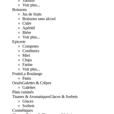
Yaourts
Voir plus...
Boissons
Jus de fruits
Boissons sans alcool
Cidre
Apéritif
Bière
Voir plus...
Epicerie
Compotes
Confitures
Miel
Chips
Farine
Voir plus...
Fruits
La Boulange
Pains
Oeufs
Galettes & Crêpes
Galettes
Plats cuisinés
Tisanes & Aromatiques
Glaces & Sorbets
Glaces
Sorbets
Cosmétiques