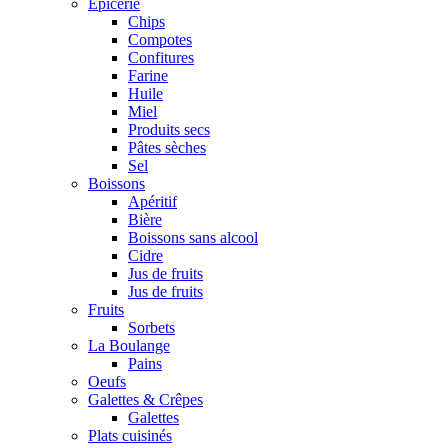
Epicerie
Chips
Compotes
Confitures
Farine
Huile
Miel
Produits secs
Pâtes sèches
Sel
Boissons
Apéritif
Bière
Boissons sans alcool
Cidre
Jus de fruits
Jus de fruits
Fruits
Sorbets
La Boulange
Pains
Oeufs
Galettes & Crêpes
Galettes
Plats cuisinés