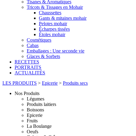
Tisanes & Aromatiques
Tricots & Tissages en Mohair
Chaussettes
Gants & mitaines mohair
Pelotes mohair
Écharpes tissées
Étoles mohair
Cosmétiques
Cabas
Emballages : Une seconde vie
Glaces & Sorbets
RECETTES
PORTRAITS
ACTUALITÉS
LES PRODUITS
>
Epicerie
>
Produits secs
Nos Produits
Légumes
Produits laitiers
Boissons
Epicerie
Fruits
La Boulange
Oeufs