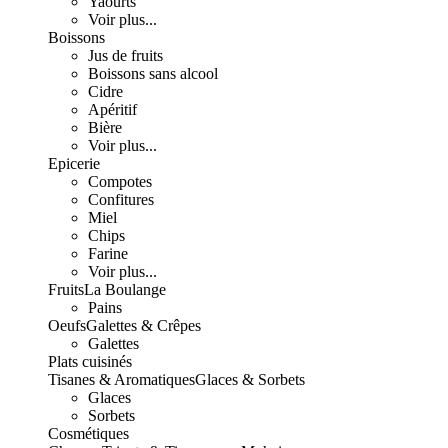
Yaourts
Voir plus...
Boissons
Jus de fruits
Boissons sans alcool
Cidre
Apéritif
Bière
Voir plus...
Epicerie
Compotes
Confitures
Miel
Chips
Farine
Voir plus...
Fruits
La Boulange
Pains
Oeufs
Galettes & Crêpes
Galettes
Plats cuisinés
Tisanes & Aromatiques
Glaces & Sorbets
Glaces
Sorbets
Cosmétiques