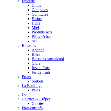
Epicerie
Chips
Compotes
Confitures
Farine
Huile
Miel
Produits secs
Pâtes sèches
Sel
Boissons
Apéritif
Bière
Boissons sans alcool
Cidre
Jus de fruits
Jus de fruits
Fruits
Sorbets
La Boulange
Pains
Oeufs
Galettes & Crêpes
Galettes
Plats cuisinés