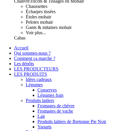
Chanvre
Tricots & Tissages en Mohair
Chaussettes
Écharpes tissées
Étoles mohair
Pelotes mohair
Gants & mitaines mohair
Voir plus...
Cabas
Accueil
Qui sommes-nous ?
Comment ça marche ?
Les dépôts
LES PRODUCTEURS
LES PRODUITS
Idées cadeaux
Légumes
Conserves
Légumes frais
Produits laitiers
Fromages de chèvre
Fromages de vache
Lait
Produits laitiers de Bretonne Pie Noir
Yaourts