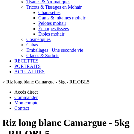
Tisanes & Aromatiques
Tricots & Tissages en Mohair
Chaussettes
Gants & mitaines mohair
Pelotes mohair
Écharpes tissées
Étoles mohair
Cosmétiques
Cabas
Emballages : Une seconde vie
Glaces & Sorbets
RECETTES
PORTRAITS
ACTUALITÉS
>
Riz long blanc Camargue - 5kg - RILOBL5
Accès direct
Commander
Mon compte
Contact
Riz long blanc Camargue - 5kg
- RILOBL5