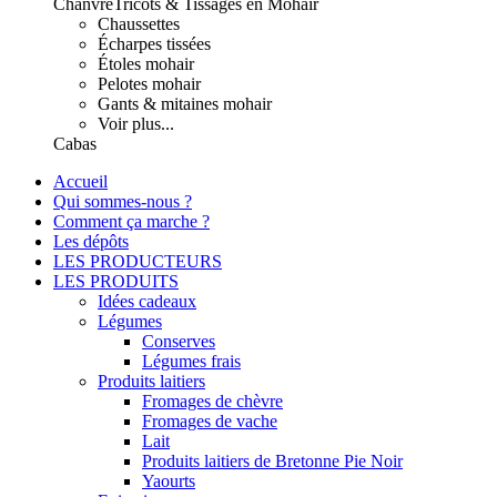
Chanvre
Tricots & Tissages en Mohair
Chaussettes
Écharpes tissées
Étoles mohair
Pelotes mohair
Gants & mitaines mohair
Voir plus...
Cabas
Accueil
Qui sommes-nous ?
Comment ça marche ?
Les dépôts
LES PRODUCTEURS
LES PRODUITS
Idées cadeaux
Légumes
Conserves
Légumes frais
Produits laitiers
Fromages de chèvre
Fromages de vache
Lait
Produits laitiers de Bretonne Pie Noir
Yaourts