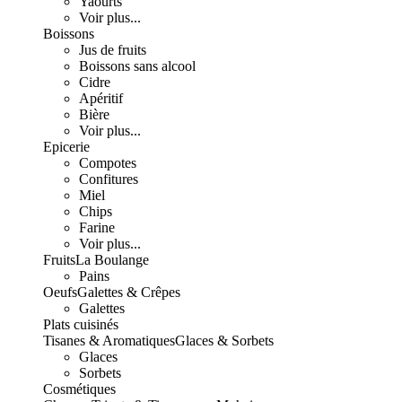
Yaourts
Voir plus...
Boissons
Jus de fruits
Boissons sans alcool
Cidre
Apéritif
Bière
Voir plus...
Epicerie
Compotes
Confitures
Miel
Chips
Farine
Voir plus...
Fruits
La Boulange
Pains
Oeufs
Galettes & Crêpes
Galettes
Plats cuisinés
Tisanes & Aromatiques
Glaces & Sorbets
Glaces
Sorbets
Cosmétiques