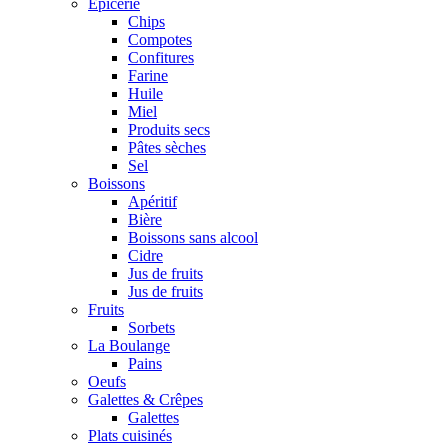
Epicerie
Chips
Compotes
Confitures
Farine
Huile
Miel
Produits secs
Pâtes sèches
Sel
Boissons
Apéritif
Bière
Boissons sans alcool
Cidre
Jus de fruits
Jus de fruits
Fruits
Sorbets
La Boulange
Pains
Oeufs
Galettes & Crêpes
Galettes
Plats cuisinés