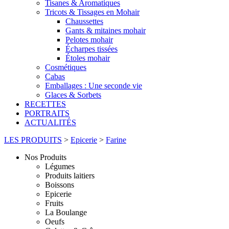
Tisanes & Aromatiques
Tricots & Tissages en Mohair
Chaussettes
Gants & mitaines mohair
Pelotes mohair
Écharpes tissées
Étoles mohair
Cosmétiques
Cabas
Emballages : Une seconde vie
Glaces & Sorbets
RECETTES
PORTRAITS
ACTUALITÉS
LES PRODUITS
>
Epicerie
>
Farine
Nos Produits
Légumes
Produits laitiers
Boissons
Epicerie
Fruits
La Boulange
Oeufs