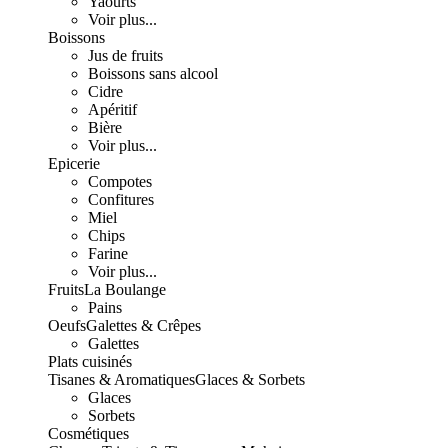
Yaourts
Voir plus...
Boissons
Jus de fruits
Boissons sans alcool
Cidre
Apéritif
Bière
Voir plus...
Epicerie
Compotes
Confitures
Miel
Chips
Farine
Voir plus...
Fruits
La Boulange
Pains
Oeufs
Galettes & Crêpes
Galettes
Plats cuisinés
Tisanes & Aromatiques
Glaces & Sorbets
Glaces
Sorbets
Cosmétiques