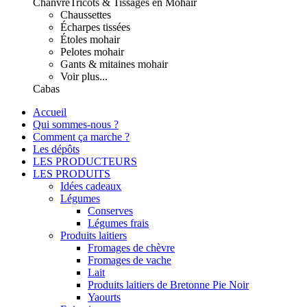
Chanvre
Tricots & Tissages en Mohair
Chaussettes
Écharpes tissées
Étoles mohair
Pelotes mohair
Gants & mitaines mohair
Voir plus...
Cabas
Accueil
Qui sommes-nous ?
Comment ça marche ?
Les dépôts
LES PRODUCTEURS
LES PRODUITS
Idées cadeaux
Légumes
Conserves
Légumes frais
Produits laitiers
Fromages de chèvre
Fromages de vache
Lait
Produits laitiers de Bretonne Pie Noir
Yaourts