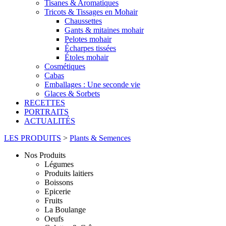
Tisanes & Aromatiques
Tricots & Tissages en Mohair
Chaussettes
Gants & mitaines mohair
Pelotes mohair
Écharpes tissées
Étoles mohair
Cosmétiques
Cabas
Emballages : Une seconde vie
Glaces & Sorbets
RECETTES
PORTRAITS
ACTUALITÉS
LES PRODUITS
>
Plants & Semences
Nos Produits
Légumes
Produits laitiers
Boissons
Epicerie
Fruits
La Boulange
Oeufs