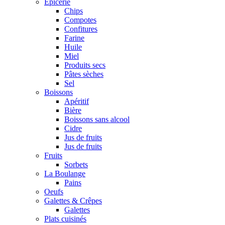
Epicerie
Chips
Compotes
Confitures
Farine
Huile
Miel
Produits secs
Pâtes sèches
Sel
Boissons
Apéritif
Bière
Boissons sans alcool
Cidre
Jus de fruits
Jus de fruits
Fruits
Sorbets
La Boulange
Pains
Oeufs
Galettes & Crêpes
Galettes
Plats cuisinés