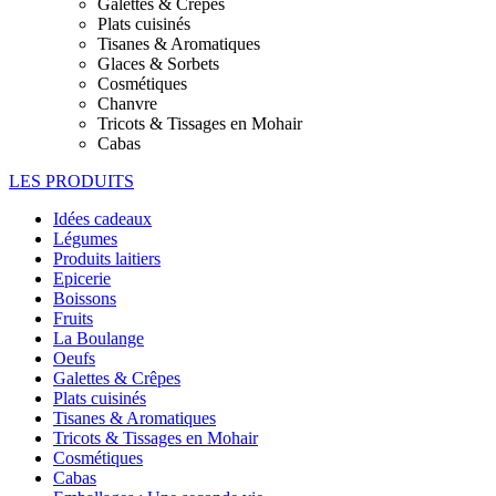
Galettes & Crêpes
Plats cuisinés
Tisanes & Aromatiques
Glaces & Sorbets
Cosmétiques
Chanvre
Tricots & Tissages en Mohair
Cabas
LES PRODUITS
Idées cadeaux
Légumes
Produits laitiers
Epicerie
Boissons
Fruits
La Boulange
Oeufs
Galettes & Crêpes
Plats cuisinés
Tisanes & Aromatiques
Tricots & Tissages en Mohair
Cosmétiques
Cabas