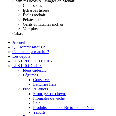
Chanvre
Tricots & Tissages en Mohair
Chaussettes
Écharpes tissées
Étoles mohair
Pelotes mohair
Gants & mitaines mohair
Voir plus...
Cabas
Accueil
Qui sommes-nous ?
Comment ça marche ?
Les dépôts
LES PRODUCTEURS
LES PRODUITS
Idées cadeaux
Légumes
Conserves
Légumes frais
Produits laitiers
Fromages de chèvre
Fromages de vache
Lait
Produits laitiers de Bretonne Pie Noir
Yaourts