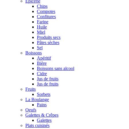
Epicerie
Chips
Compotes
Confitures
Farine
Huile
Miel
Produits secs
Pâtes sèches
Sel
Boissons
Apéritif
Bière
Boissons sans alcool
Cidre
Jus de fruits
Jus de fruits
Fruits
Sorbets
La Boulange
Pains
Oeufs
Galettes & Crêpes
Galettes
Plats cuisinés