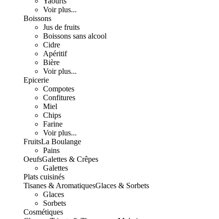
Yaourts
Voir plus...
Boissons
Jus de fruits
Boissons sans alcool
Cidre
Apéritif
Bière
Voir plus...
Epicerie
Compotes
Confitures
Miel
Chips
Farine
Voir plus...
Fruits
La Boulange
Pains
Oeufs
Galettes & Crêpes
Galettes
Plats cuisinés
Tisanes & Aromatiques
Glaces & Sorbets
Glaces
Sorbets
Cosmétiques