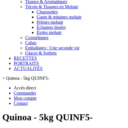
Tisanes & Aromatiques
Tricots & Tissages en Mohair
Chaussettes
Gants & mitaines mohair
Pelotes mohair
Écharpes tissées
Étoles mohair
Cosmétiques
Cabas
Emballages : Une seconde vie
Glaces & Sorbets
RECETTES
PORTRAITS
ACTUALITÉS
>
Quinoa - 5kg QUINF5-
Accès direct
Commander
Mon compte
Contact
Quinoa - 5kg QUINF5-