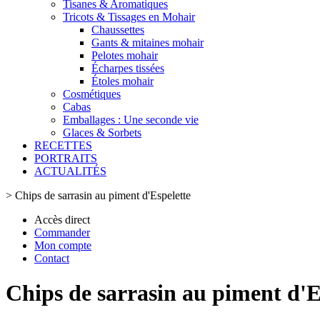
Tisanes & Aromatiques
Tricots & Tissages en Mohair
Chaussettes
Gants & mitaines mohair
Pelotes mohair
Écharpes tissées
Étoles mohair
Cosmétiques
Cabas
Emballages : Une seconde vie
Glaces & Sorbets
RECETTES
PORTRAITS
ACTUALITÉS
>
Chips de sarrasin au piment d'Espelette
Accès direct
Commander
Mon compte
Contact
Chips de sarrasin au piment d'E