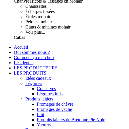
Chanvre
Tricots & Tissages en Mohair
Chaussettes
Écharpes tissées
Étoles mohair
Pelotes mohair
Gants & mitaines mohair
Voir plus...
Cabas
Accueil
Qui sommes-nous ?
Comment ça marche ?
Les dépôts
LES PRODUCTEURS
LES PRODUITS
Idées cadeaux
Légumes
Conserves
Légumes frais
Produits laitiers
Fromages de chèvre
Fromages de vache
Lait
Produits laitiers de Bretonne Pie Noir
Yaourts