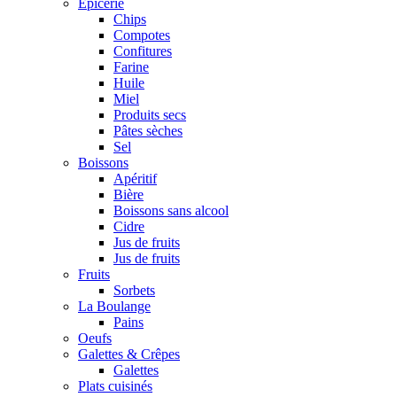
Epicerie
Chips
Compotes
Confitures
Farine
Huile
Miel
Produits secs
Pâtes sèches
Sel
Boissons
Apéritif
Bière
Boissons sans alcool
Cidre
Jus de fruits
Jus de fruits
Fruits
Sorbets
La Boulange
Pains
Oeufs
Galettes & Crêpes
Galettes
Plats cuisinés