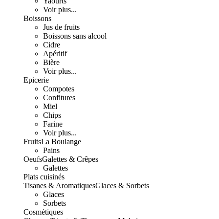
Yaourts
Voir plus...
Boissons
Jus de fruits
Boissons sans alcool
Cidre
Apéritif
Bière
Voir plus...
Epicerie
Compotes
Confitures
Miel
Chips
Farine
Voir plus...
Fruits
La Boulange
Pains
Oeufs
Galettes & Crêpes
Galettes
Plats cuisinés
Tisanes & Aromatiques
Glaces & Sorbets
Glaces
Sorbets
Cosmétiques