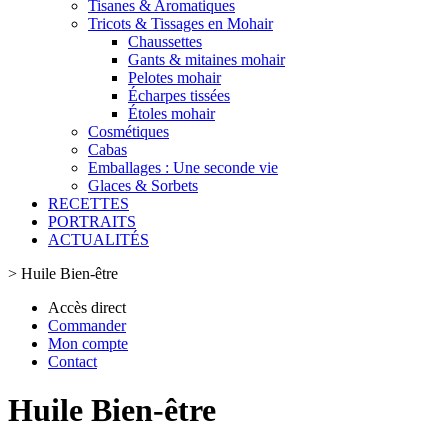
Tisanes & Aromatiques
Tricots & Tissages en Mohair
Chaussettes
Gants & mitaines mohair
Pelotes mohair
Écharpes tissées
Étoles mohair
Cosmétiques
Cabas
Emballages : Une seconde vie
Glaces & Sorbets
RECETTES
PORTRAITS
ACTUALITÉS
>
Huile Bien-être
Accès direct
Commander
Mon compte
Contact
Huile Bien-être