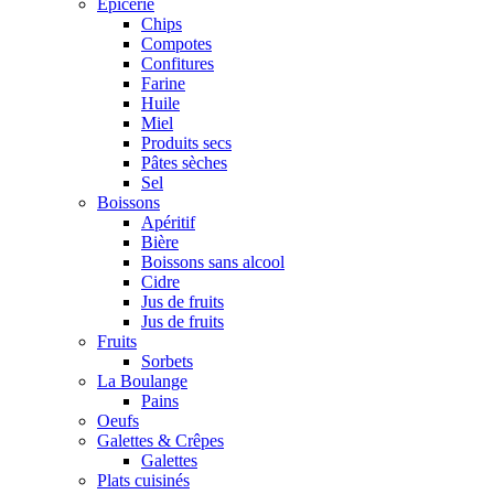
Epicerie
Chips
Compotes
Confitures
Farine
Huile
Miel
Produits secs
Pâtes sèches
Sel
Boissons
Apéritif
Bière
Boissons sans alcool
Cidre
Jus de fruits
Jus de fruits
Fruits
Sorbets
La Boulange
Pains
Oeufs
Galettes & Crêpes
Galettes
Plats cuisinés