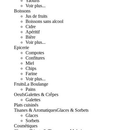
Yaourts
Voir plus...
Boissons
Jus de fruits
Boissons sans alcool
Cidre
Apéritif
Bière
Voir plus...
Epicerie
Compotes
Confitures
Miel
Chips
Farine
Voir plus...
Fruits
La Boulange
Pains
Oeufs
Galettes & Crêpes
Galettes
Plats cuisinés
Tisanes & Aromatiques
Glaces & Sorbets
Glaces
Sorbets
Cosmétiques