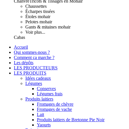
Chanvre
Tricots & Tissages en Mohair
Chaussettes
Écharpes tissées
Étoles mohair
Pelotes mohair
Gants & mitaines mohair
Voir plus...
Cabas
Accueil
Qui sommes-nous ?
Comment ça marche ?
Les dépôts
LES PRODUCTEURS
LES PRODUITS
Idées cadeaux
Légumes
Conserves
Légumes frais
Produits laitiers
Fromages de chèvre
Fromages de vache
Lait
Produits laitiers de Bretonne Pie Noir
Yaourts