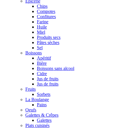
Epicerie
Chips
Compotes
Confitures
Farine
Huile
Miel
Produits secs
Pâtes sèches
Sel
Boissons
Apéritif
Bière
Boissons sans alcool
Cidre
Jus de fruits
Jus de fruits
Fruits
Sorbets
La Boulange
Pains
Oeufs
Galettes & Crêpes
Galettes
Plats cuisinés