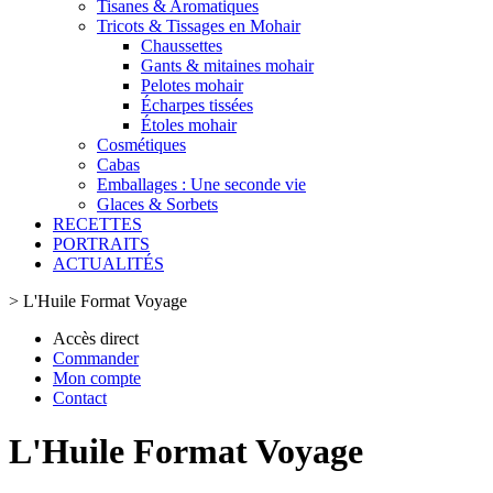
Tisanes & Aromatiques
Tricots & Tissages en Mohair
Chaussettes
Gants & mitaines mohair
Pelotes mohair
Écharpes tissées
Étoles mohair
Cosmétiques
Cabas
Emballages : Une seconde vie
Glaces & Sorbets
RECETTES
PORTRAITS
ACTUALITÉS
>
L'Huile Format Voyage
Accès direct
Commander
Mon compte
Contact
L'Huile Format Voyage