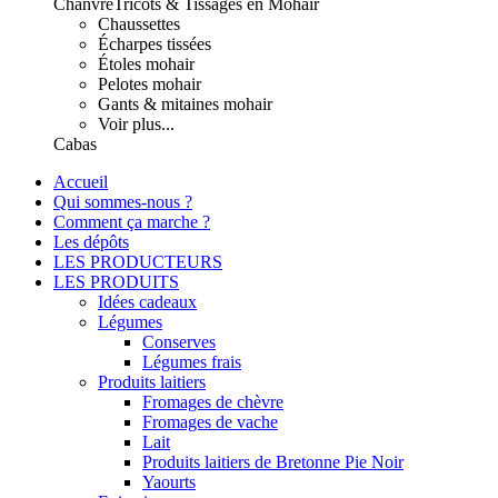
Chanvre
Tricots & Tissages en Mohair
Chaussettes
Écharpes tissées
Étoles mohair
Pelotes mohair
Gants & mitaines mohair
Voir plus...
Cabas
Accueil
Qui sommes-nous ?
Comment ça marche ?
Les dépôts
LES PRODUCTEURS
LES PRODUITS
Idées cadeaux
Légumes
Conserves
Légumes frais
Produits laitiers
Fromages de chèvre
Fromages de vache
Lait
Produits laitiers de Bretonne Pie Noir
Yaourts