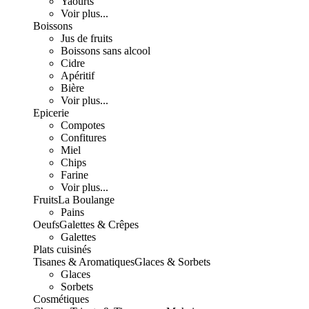
Yaourts
Voir plus...
Boissons
Jus de fruits
Boissons sans alcool
Cidre
Apéritif
Bière
Voir plus...
Epicerie
Compotes
Confitures
Miel
Chips
Farine
Voir plus...
Fruits
La Boulange
Pains
Oeufs
Galettes & Crêpes
Galettes
Plats cuisinés
Tisanes & Aromatiques
Glaces & Sorbets
Glaces
Sorbets
Cosmétiques