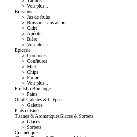
Yaourts
Voir plus...
Boissons
Jus de fruits
Boissons sans alcool
Cidre
Apéritif
Bière
Voir plus...
Epicerie
Compotes
Confitures
Miel
Chips
Farine
Voir plus...
Fruits
La Boulange
Pains
Oeufs
Galettes & Crêpes
Galettes
Plats cuisinés
Tisanes & Aromatiques
Glaces & Sorbets
Glaces
Sorbets
Cosmétiques