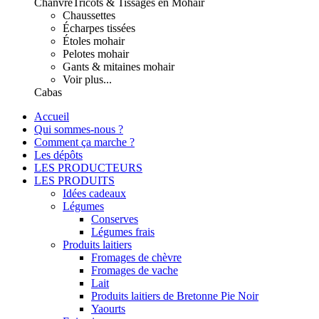
Chanvre
Tricots & Tissages en Mohair
Chaussettes
Écharpes tissées
Étoles mohair
Pelotes mohair
Gants & mitaines mohair
Voir plus...
Cabas
Accueil
Qui sommes-nous ?
Comment ça marche ?
Les dépôts
LES PRODUCTEURS
LES PRODUITS
Idées cadeaux
Légumes
Conserves
Légumes frais
Produits laitiers
Fromages de chèvre
Fromages de vache
Lait
Produits laitiers de Bretonne Pie Noir
Yaourts