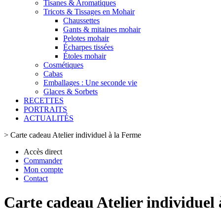
Tisanes & Aromatiques
Tricots & Tissages en Mohair
Chaussettes
Gants & mitaines mohair
Pelotes mohair
Écharpes tissées
Étoles mohair
Cosmétiques
Cabas
Emballages : Une seconde vie
Glaces & Sorbets
RECETTES
PORTRAITS
ACTUALITÉS
>
Carte cadeau Atelier individuel à la Ferme
Accès direct
Commander
Mon compte
Contact
Carte cadeau Atelier individuel