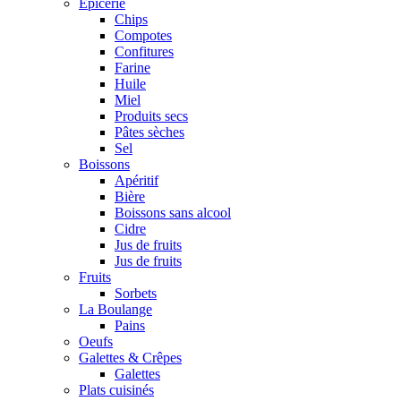
Epicerie
Chips
Compotes
Confitures
Farine
Huile
Miel
Produits secs
Pâtes sèches
Sel
Boissons
Apéritif
Bière
Boissons sans alcool
Cidre
Jus de fruits
Jus de fruits
Fruits
Sorbets
La Boulange
Pains
Oeufs
Galettes & Crêpes
Galettes
Plats cuisinés