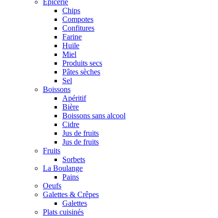
Epicerie
Chips
Compotes
Confitures
Farine
Huile
Miel
Produits secs
Pâtes sèches
Sel
Boissons
Apéritif
Bière
Boissons sans alcool
Cidre
Jus de fruits
Jus de fruits
Fruits
Sorbets
La Boulange
Pains
Oeufs
Galettes & Crêpes
Galettes
Plats cuisinés