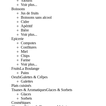
Yaourts
Voir plus...
Boissons
Jus de fruits
Boissons sans alcool
Cidre
Apéritif
Bière
Voir plus...
Epicerie
Compotes
Confitures
Miel
Chips
Farine
Voir plus...
Fruits
La Boulange
Pains
Oeufs
Galettes & Crêpes
Galettes
Plats cuisinés
Tisanes & Aromatiques
Glaces & Sorbets
Glaces
Sorbets
Cosmétiques