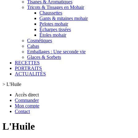
Tisanes & Aromatiques
Tricots & Tissages en Mohair
Chaussettes
Gants & mitaines mohair
Pelotes mohair
Écharpes tissées
Étoles mohair
Cosmétiques
Cabas
Emballages : Une seconde vie
Glaces & Sorbets
RECETTES
PORTRAITS
ACTUALITÉS
>
L'Huile
Accès direct
Commander
Mon compte
Contact
L'Huile