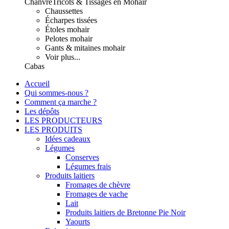
Chanvre
Tricots & Tissages en Mohair
Chaussettes
Écharpes tissées
Étoles mohair
Pelotes mohair
Gants & mitaines mohair
Voir plus...
Cabas
Accueil
Qui sommes-nous ?
Comment ça marche ?
Les dépôts
LES PRODUCTEURS
LES PRODUITS
Idées cadeaux
Légumes
Conserves
Légumes frais
Produits laitiers
Fromages de chèvre
Fromages de vache
Lait
Produits laitiers de Bretonne Pie Noir
Yaourts