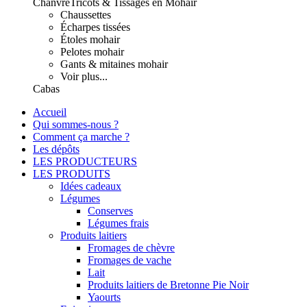
Chanvre
Tricots & Tissages en Mohair
Chaussettes
Écharpes tissées
Étoles mohair
Pelotes mohair
Gants & mitaines mohair
Voir plus...
Cabas
Accueil
Qui sommes-nous ?
Comment ça marche ?
Les dépôts
LES PRODUCTEURS
LES PRODUITS
Idées cadeaux
Légumes
Conserves
Légumes frais
Produits laitiers
Fromages de chèvre
Fromages de vache
Lait
Produits laitiers de Bretonne Pie Noir
Yaourts