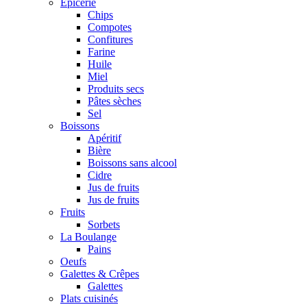
Epicerie
Chips
Compotes
Confitures
Farine
Huile
Miel
Produits secs
Pâtes sèches
Sel
Boissons
Apéritif
Bière
Boissons sans alcool
Cidre
Jus de fruits
Jus de fruits
Fruits
Sorbets
La Boulange
Pains
Oeufs
Galettes & Crêpes
Galettes
Plats cuisinés