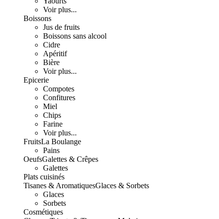
Yaourts
Voir plus...
Boissons
Jus de fruits
Boissons sans alcool
Cidre
Apéritif
Bière
Voir plus...
Epicerie
Compotes
Confitures
Miel
Chips
Farine
Voir plus...
Fruits
La Boulange
Pains
Oeufs
Galettes & Crêpes
Galettes
Plats cuisinés
Tisanes & Aromatiques
Glaces & Sorbets
Glaces
Sorbets
Cosmétiques