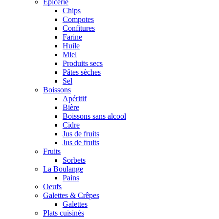
Epicerie
Chips
Compotes
Confitures
Farine
Huile
Miel
Produits secs
Pâtes sèches
Sel
Boissons
Apéritif
Bière
Boissons sans alcool
Cidre
Jus de fruits
Jus de fruits
Fruits
Sorbets
La Boulange
Pains
Oeufs
Galettes & Crêpes
Galettes
Plats cuisinés