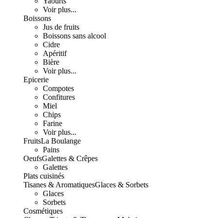
Yaourts
Voir plus...
Boissons
Jus de fruits
Boissons sans alcool
Cidre
Apéritif
Bière
Voir plus...
Epicerie
Compotes
Confitures
Miel
Chips
Farine
Voir plus...
Fruits
La Boulange
Pains
Oeufs
Galettes & Crêpes
Galettes
Plats cuisinés
Tisanes & Aromatiques
Glaces & Sorbets
Glaces
Sorbets
Cosmétiques