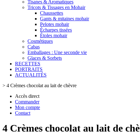
Tisanes & Aromatiques
Tricots & Tissages en Mohair
Chaussettes
Gants & mitaines mohair
Pelotes mohair
Écharpes tissées
Étoles mohair
Cosmétiques
Cabas
Emballages : Une seconde vie
Glaces & Sorbets
RECETTES
PORTRAITS
ACTUALITÉS
>
4 Crèmes chocolat au lait de chèvre
Accès direct
Commander
Mon compte
Contact
4 Crèmes chocolat au lait de ch