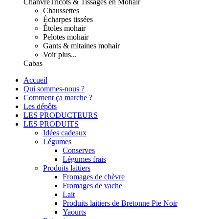
Chanvre
Tricots & Tissages en Mohair
Chaussettes
Écharpes tissées
Étoles mohair
Pelotes mohair
Gants & mitaines mohair
Voir plus...
Cabas
Accueil
Qui sommes-nous ?
Comment ça marche ?
Les dépôts
LES PRODUCTEURS
LES PRODUITS
Idées cadeaux
Légumes
Conserves
Légumes frais
Produits laitiers
Fromages de chèvre
Fromages de vache
Lait
Produits laitiers de Bretonne Pie Noir
Yaourts