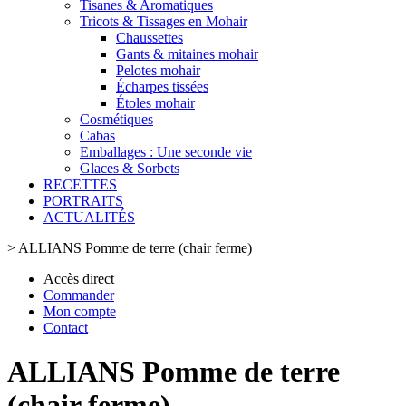
Tisanes & Aromatiques
Tricots & Tissages en Mohair
Chaussettes
Gants & mitaines mohair
Pelotes mohair
Écharpes tissées
Étoles mohair
Cosmétiques
Cabas
Emballages : Une seconde vie
Glaces & Sorbets
RECETTES
PORTRAITS
ACTUALITÉS
>
ALLIANS Pomme de terre (chair ferme)
Accès direct
Commander
Mon compte
Contact
ALLIANS Pomme de terre
(chair ferme)