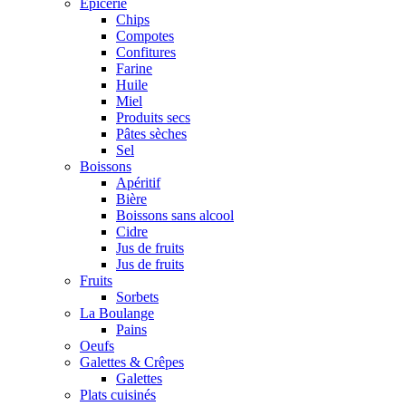
Epicerie
Chips
Compotes
Confitures
Farine
Huile
Miel
Produits secs
Pâtes sèches
Sel
Boissons
Apéritif
Bière
Boissons sans alcool
Cidre
Jus de fruits
Jus de fruits
Fruits
Sorbets
La Boulange
Pains
Oeufs
Galettes & Crêpes
Galettes
Plats cuisinés