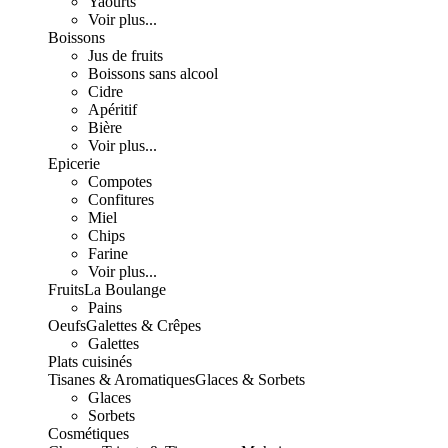
Yaourts
Voir plus...
Boissons
Jus de fruits
Boissons sans alcool
Cidre
Apéritif
Bière
Voir plus...
Epicerie
Compotes
Confitures
Miel
Chips
Farine
Voir plus...
Fruits
La Boulange
Pains
Oeufs
Galettes & Crêpes
Galettes
Plats cuisinés
Tisanes & Aromatiques
Glaces & Sorbets
Glaces
Sorbets
Cosmétiques