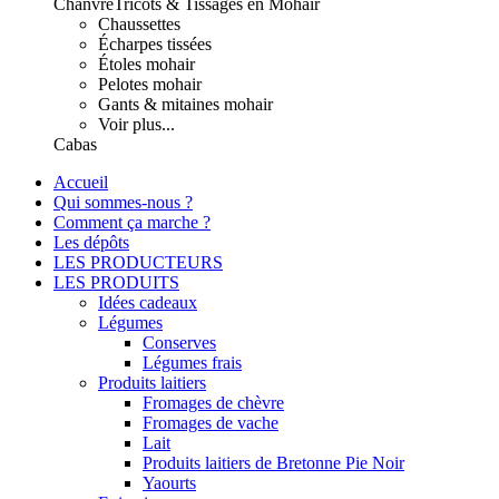
Chanvre
Tricots & Tissages en Mohair
Chaussettes
Écharpes tissées
Étoles mohair
Pelotes mohair
Gants & mitaines mohair
Voir plus...
Cabas
Accueil
Qui sommes-nous ?
Comment ça marche ?
Les dépôts
LES PRODUCTEURS
LES PRODUITS
Idées cadeaux
Légumes
Conserves
Légumes frais
Produits laitiers
Fromages de chèvre
Fromages de vache
Lait
Produits laitiers de Bretonne Pie Noir
Yaourts