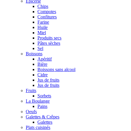
Epicerie
Chips
Compotes
Confitures
Farine
Huile
Miel
Produits secs
Pâtes sèches
Sel
Boissons
Apéritif
Bière
Boissons sans alcool
Cidre
Jus de fruits
Jus de fruits
Fruits
Sorbets
La Boulange
Pains
Oeufs
Galettes & Crêpes
Galettes
Plats cuisinés