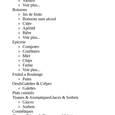
Yaourts
Voir plus...
Boissons
Jus de fruits
Boissons sans alcool
Cidre
Apéritif
Bière
Voir plus...
Epicerie
Compotes
Confitures
Miel
Chips
Farine
Voir plus...
Fruits
La Boulange
Pains
Oeufs
Galettes & Crêpes
Galettes
Plats cuisinés
Tisanes & Aromatiques
Glaces & Sorbets
Glaces
Sorbets
Cosmétiques