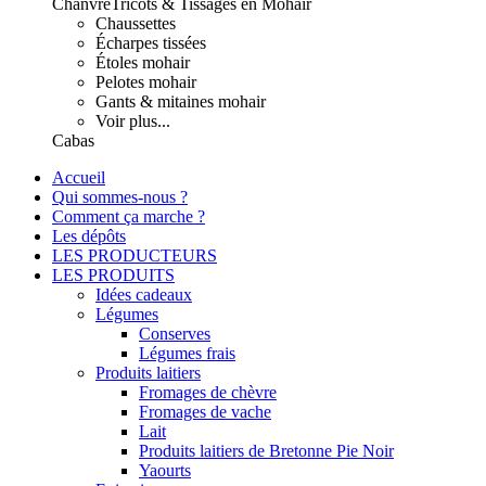
Chanvre
Tricots & Tissages en Mohair
Chaussettes
Écharpes tissées
Étoles mohair
Pelotes mohair
Gants & mitaines mohair
Voir plus...
Cabas
Accueil
Qui sommes-nous ?
Comment ça marche ?
Les dépôts
LES PRODUCTEURS
LES PRODUITS
Idées cadeaux
Légumes
Conserves
Légumes frais
Produits laitiers
Fromages de chèvre
Fromages de vache
Lait
Produits laitiers de Bretonne Pie Noir
Yaourts