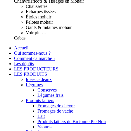
Chanvre
Tricots & Tissages en Mohair
Chaussettes
Écharpes tissées
Étoles mohair
Pelotes mohair
Gants & mitaines mohair
Voir plus...
Cabas
Accueil
Qui sommes-nous ?
Comment ça marche ?
Les dépôts
LES PRODUCTEURS
LES PRODUITS
Idées cadeaux
Légumes
Conserves
Légumes frais
Produits laitiers
Fromages de chèvre
Fromages de vache
Lait
Produits laitiers de Bretonne Pie Noir
Yaourts