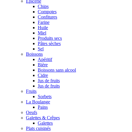
Epicerie
Chips
Compotes
Confitures
Farine
Huile
Miel
Produits secs
Pâtes sèches
Sel
Boissons
Apéritif
Bière
Boissons sans alcool
Cidre
Jus de fruits
Jus de fruits
Fruits
Sorbets
La Boulange
Pains
Oeufs
Galettes & Crêpes
Galettes
Plats cuisinés