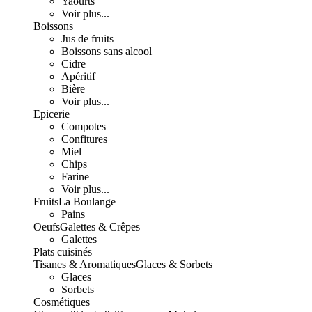
Yaourts
Voir plus...
Boissons
Jus de fruits
Boissons sans alcool
Cidre
Apéritif
Bière
Voir plus...
Epicerie
Compotes
Confitures
Miel
Chips
Farine
Voir plus...
Fruits
La Boulange
Pains
Oeufs
Galettes & Crêpes
Galettes
Plats cuisinés
Tisanes & Aromatiques
Glaces & Sorbets
Glaces
Sorbets
Cosmétiques