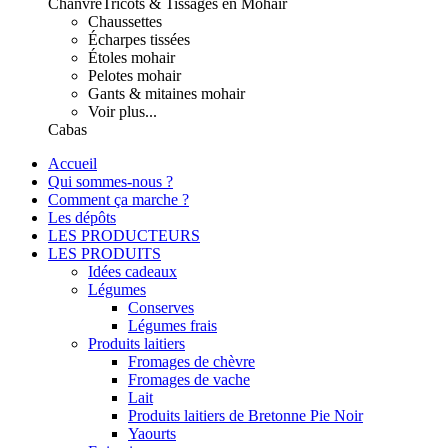
Chanvre
Tricots & Tissages en Mohair
Chaussettes
Écharpes tissées
Étoles mohair
Pelotes mohair
Gants & mitaines mohair
Voir plus...
Cabas
Accueil
Qui sommes-nous ?
Comment ça marche ?
Les dépôts
LES PRODUCTEURS
LES PRODUITS
Idées cadeaux
Légumes
Conserves
Légumes frais
Produits laitiers
Fromages de chèvre
Fromages de vache
Lait
Produits laitiers de Bretonne Pie Noir
Yaourts