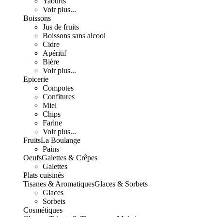
Yaourts
Voir plus...
Boissons
Jus de fruits
Boissons sans alcool
Cidre
Apéritif
Bière
Voir plus...
Epicerie
Compotes
Confitures
Miel
Chips
Farine
Voir plus...
Fruits
La Boulange
Pains
Oeufs
Galettes & Crêpes
Galettes
Plats cuisinés
Tisanes & Aromatiques
Glaces & Sorbets
Glaces
Sorbets
Cosmétiques