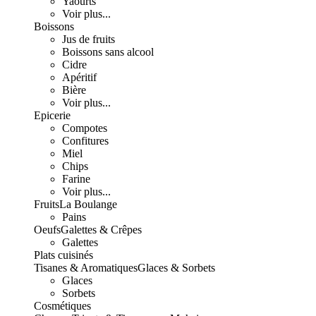
Yaourts
Voir plus...
Boissons
Jus de fruits
Boissons sans alcool
Cidre
Apéritif
Bière
Voir plus...
Epicerie
Compotes
Confitures
Miel
Chips
Farine
Voir plus...
Fruits
La Boulange
Pains
Oeufs
Galettes & Crêpes
Galettes
Plats cuisinés
Tisanes & Aromatiques
Glaces & Sorbets
Glaces
Sorbets
Cosmétiques