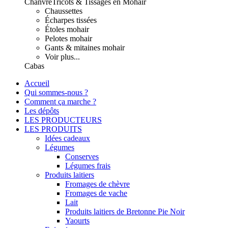
Chanvre
Tricots & Tissages en Mohair
Chaussettes
Écharpes tissées
Étoles mohair
Pelotes mohair
Gants & mitaines mohair
Voir plus...
Cabas
Accueil
Qui sommes-nous ?
Comment ça marche ?
Les dépôts
LES PRODUCTEURS
LES PRODUITS
Idées cadeaux
Légumes
Conserves
Légumes frais
Produits laitiers
Fromages de chèvre
Fromages de vache
Lait
Produits laitiers de Bretonne Pie Noir
Yaourts