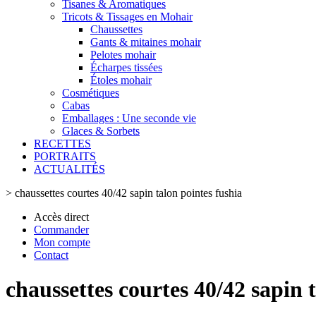
Tisanes & Aromatiques
Tricots & Tissages en Mohair
Chaussettes
Gants & mitaines mohair
Pelotes mohair
Écharpes tissées
Étoles mohair
Cosmétiques
Cabas
Emballages : Une seconde vie
Glaces & Sorbets
RECETTES
PORTRAITS
ACTUALITÉS
>
chaussettes courtes 40/42 sapin talon pointes fushia
Accès direct
Commander
Mon compte
Contact
chaussettes courtes 40/42 sapin 