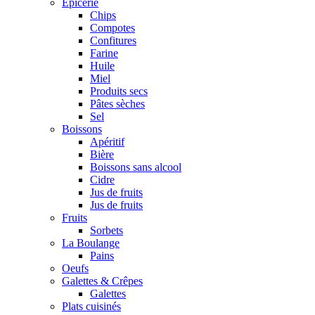
Epicerie
Chips
Compotes
Confitures
Farine
Huile
Miel
Produits secs
Pâtes sèches
Sel
Boissons
Apéritif
Bière
Boissons sans alcool
Cidre
Jus de fruits
Jus de fruits
Fruits
Sorbets
La Boulange
Pains
Oeufs
Galettes & Crêpes
Galettes
Plats cuisinés