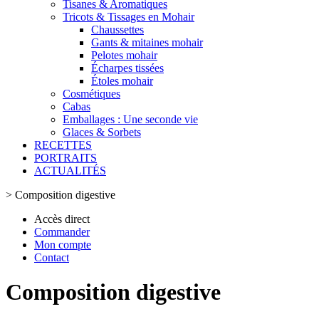
Tisanes & Aromatiques
Tricots & Tissages en Mohair
Chaussettes
Gants & mitaines mohair
Pelotes mohair
Écharpes tissées
Étoles mohair
Cosmétiques
Cabas
Emballages : Une seconde vie
Glaces & Sorbets
RECETTES
PORTRAITS
ACTUALITÉS
>
Composition digestive
Accès direct
Commander
Mon compte
Contact
Composition digestive