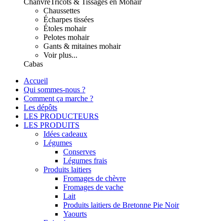
Chanvre
Tricots & Tissages en Mohair
Chaussettes
Écharpes tissées
Étoles mohair
Pelotes mohair
Gants & mitaines mohair
Voir plus...
Cabas
Accueil
Qui sommes-nous ?
Comment ça marche ?
Les dépôts
LES PRODUCTEURS
LES PRODUITS
Idées cadeaux
Légumes
Conserves
Légumes frais
Produits laitiers
Fromages de chèvre
Fromages de vache
Lait
Produits laitiers de Bretonne Pie Noir
Yaourts