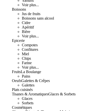
Yaourts
Voir plus...
Boissons
Jus de fruits
Boissons sans alcool
Cidre
Apéritif
Bière
Voir plus...
Epicerie
Compotes
Confitures
Miel
Chips
Farine
Voir plus...
Fruits
La Boulange
Pains
Oeufs
Galettes & Crêpes
Galettes
Plats cuisinés
Tisanes & Aromatiques
Glaces & Sorbets
Glaces
Sorbets
Cosmétiques