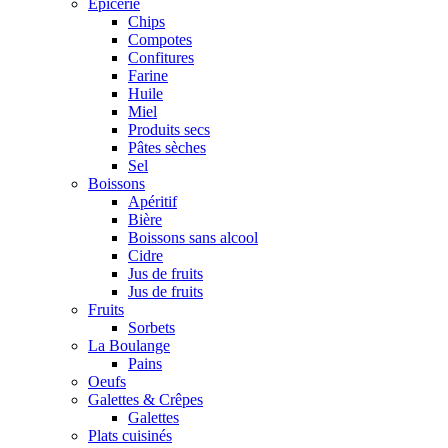
Epicerie
Chips
Compotes
Confitures
Farine
Huile
Miel
Produits secs
Pâtes sèches
Sel
Boissons
Apéritif
Bière
Boissons sans alcool
Cidre
Jus de fruits
Jus de fruits
Fruits
Sorbets
La Boulange
Pains
Oeufs
Galettes & Crêpes
Galettes
Plats cuisinés