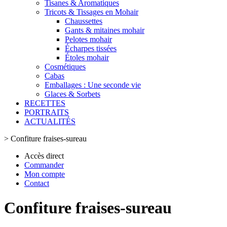
Tisanes & Aromatiques
Tricots & Tissages en Mohair
Chaussettes
Gants & mitaines mohair
Pelotes mohair
Écharpes tissées
Étoles mohair
Cosmétiques
Cabas
Emballages : Une seconde vie
Glaces & Sorbets
RECETTES
PORTRAITS
ACTUALITÉS
>
Confiture fraises-sureau
Accès direct
Commander
Mon compte
Contact
Confiture fraises-sureau