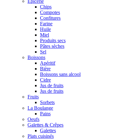
Epicerie
Chips
Compotes
Confitures
Farine
Huile
Miel
Produits secs
Pâtes sèches
Sel
Boissons
Apéritif
Bière
Boissons sans alcool
Cidre
Jus de fruits
Jus de fruits
Fruits
Sorbets
La Boulange
Pains
Oeufs
Galettes & Crêpes
Galettes
Plats cuisinés