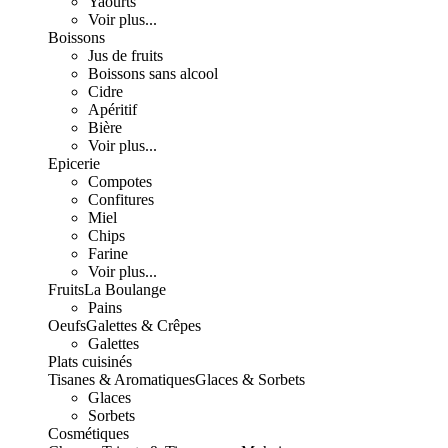
Yaourts
Voir plus...
Boissons
Jus de fruits
Boissons sans alcool
Cidre
Apéritif
Bière
Voir plus...
Epicerie
Compotes
Confitures
Miel
Chips
Farine
Voir plus...
Fruits
La Boulange
Pains
Oeufs
Galettes & Crêpes
Galettes
Plats cuisinés
Tisanes & Aromatiques
Glaces & Sorbets
Glaces
Sorbets
Cosmétiques