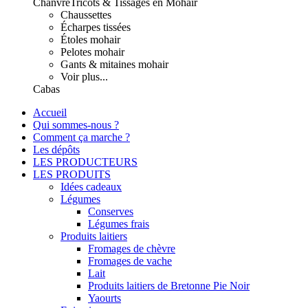
Chanvre
Tricots & Tissages en Mohair
Chaussettes
Écharpes tissées
Étoles mohair
Pelotes mohair
Gants & mitaines mohair
Voir plus...
Cabas
Accueil
Qui sommes-nous ?
Comment ça marche ?
Les dépôts
LES PRODUCTEURS
LES PRODUITS
Idées cadeaux
Légumes
Conserves
Légumes frais
Produits laitiers
Fromages de chèvre
Fromages de vache
Lait
Produits laitiers de Bretonne Pie Noir
Yaourts