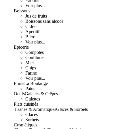
Yaourts
Voir plus...
Boissons
Jus de fruits
Boissons sans alcool
Cidre
Apéritif
Bière
Voir plus...
Epicerie
Compotes
Confitures
Miel
Chips
Farine
Voir plus...
Fruits
La Boulange
Pains
Oeufs
Galettes & Crêpes
Galettes
Plats cuisinés
Tisanes & Aromatiques
Glaces & Sorbets
Glaces
Sorbets
Cosmétiques