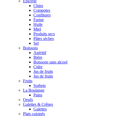
Epicerie
Chips
Compotes
Confitures
Farine
Huile
Miel
Produits secs
Pâtes sèches
Sel
Boissons
Apéritif
Bière
Boissons sans alcool
Cidre
Jus de fruits
Jus de fruits
Fruits
Sorbets
La Boulange
Pains
Oeufs
Galettes & Crêpes
Galettes
Plats cuisinés