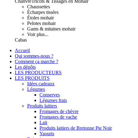
Chanvre
Tricots & Tissages en Mohair
Chaussettes
Écharpes tissées
Étoles mohair
Pelotes mohair
Gants & mitaines mohair
Voir plus...
Cabas
Accueil
Qui sommes-nous ?
Comment ça marche ?
Les dépôts
LES PRODUCTEURS
LES PRODUITS
Idées cadeaux
Légumes
Conserves
Légumes frais
Produits laitiers
Fromages de chèvre
Fromages de vache
Lait
Produits laitiers de Bretonne Pie Noir
Yaourts