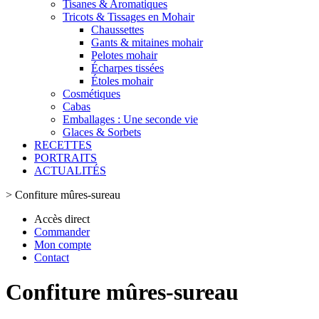
Tisanes & Aromatiques
Tricots & Tissages en Mohair
Chaussettes
Gants & mitaines mohair
Pelotes mohair
Écharpes tissées
Étoles mohair
Cosmétiques
Cabas
Emballages : Une seconde vie
Glaces & Sorbets
RECETTES
PORTRAITS
ACTUALITÉS
>
Confiture mûres-sureau
Accès direct
Commander
Mon compte
Contact
Confiture mûres-sureau