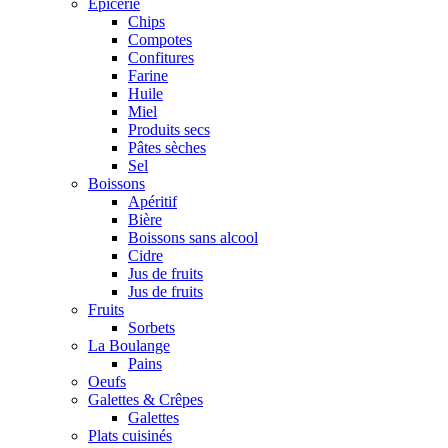
Epicerie
Chips
Compotes
Confitures
Farine
Huile
Miel
Produits secs
Pâtes sèches
Sel
Boissons
Apéritif
Bière
Boissons sans alcool
Cidre
Jus de fruits
Jus de fruits
Fruits
Sorbets
La Boulange
Pains
Oeufs
Galettes & Crêpes
Galettes
Plats cuisinés