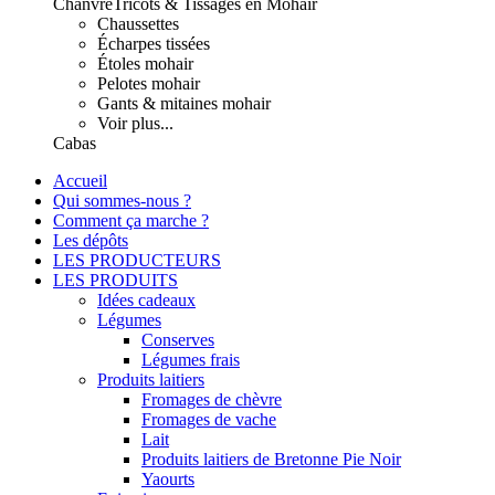
Chanvre
Tricots & Tissages en Mohair
Chaussettes
Écharpes tissées
Étoles mohair
Pelotes mohair
Gants & mitaines mohair
Voir plus...
Cabas
Accueil
Qui sommes-nous ?
Comment ça marche ?
Les dépôts
LES PRODUCTEURS
LES PRODUITS
Idées cadeaux
Légumes
Conserves
Légumes frais
Produits laitiers
Fromages de chèvre
Fromages de vache
Lait
Produits laitiers de Bretonne Pie Noir
Yaourts