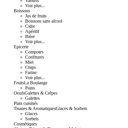
Yaourts
Voir plus...
Boissons
Jus de fruits
Boissons sans alcool
Cidre
Apéritif
Bière
Voir plus...
Epicerie
Compotes
Confitures
Miel
Chips
Farine
Voir plus...
Fruits
La Boulange
Pains
Oeufs
Galettes & Crêpes
Galettes
Plats cuisinés
Tisanes & Aromatiques
Glaces & Sorbets
Glaces
Sorbets
Cosmétiques