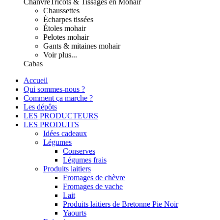
Chanvre
Tricots & Tissages en Mohair
Chaussettes
Écharpes tissées
Étoles mohair
Pelotes mohair
Gants & mitaines mohair
Voir plus...
Cabas
Accueil
Qui sommes-nous ?
Comment ça marche ?
Les dépôts
LES PRODUCTEURS
LES PRODUITS
Idées cadeaux
Légumes
Conserves
Légumes frais
Produits laitiers
Fromages de chèvre
Fromages de vache
Lait
Produits laitiers de Bretonne Pie Noir
Yaourts