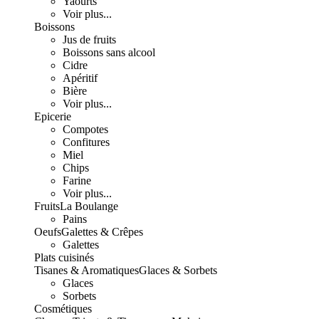
Yaourts
Voir plus...
Boissons
Jus de fruits
Boissons sans alcool
Cidre
Apéritif
Bière
Voir plus...
Epicerie
Compotes
Confitures
Miel
Chips
Farine
Voir plus...
Fruits
La Boulange
Pains
Oeufs
Galettes & Crêpes
Galettes
Plats cuisinés
Tisanes & Aromatiques
Glaces & Sorbets
Glaces
Sorbets
Cosmétiques