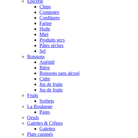
Epicerie
Chips
Compotes
Confitures
Farine
Huile
Miel
Produits secs
Pâtes sèches
Sel
Boissons
Apéritif
Bière
Boissons sans alcool
Cidre
Jus de fruits
Jus de fruits
Fruits
Sorbets
La Boulange
Pains
Oeufs
Galettes & Crêpes
Galettes
Plats cuisinés