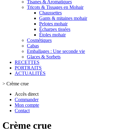
Tisanes & Aromatiques
Tricots & Tissages en Mohair
Chaussettes
Gants & mitaines mohair
Pelotes mohair
Écharpes tissées
Étoles mohair
Cosmétiques
Cabas
Emballages : Une seconde vie
Glaces & Sorbets
RECETTES
PORTRAITS
ACTUALITÉS
>
Crème crue
Accès direct
Commander
Mon compte
Contact
Crème crue