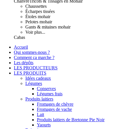
Chanvre
Tricots & Tissages en Mohair
Chaussettes
Écharpes tissées
Étoles mohair
Pelotes mohair
Gants & mitaines mohair
Voir plus...
Cabas
Accueil
Qui sommes-nous ?
Comment ça marche ?
Les dépôts
LES PRODUCTEURS
LES PRODUITS
Idées cadeaux
Légumes
Conserves
Légumes frais
Produits laitiers
Fromages de chèvre
Fromages de vache
Lait
Produits laitiers de Bretonne Pie Noir
Yaourts