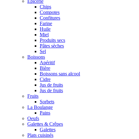
Epicerie
Chips
Compotes
Confitures
Farine
Huile
Miel
Produits secs
Pâtes sèches
Sel
Boissons
Apéritif
Bière
Boissons sans alcool
Cidre
Jus de fruits
Jus de fruits
Fruits
Sorbets
La Boulange
Pains
Oeufs
Galettes & Crêpes
Galettes
Plats cuisinés