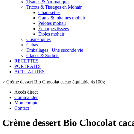
Tisanes & Aromatiques
Tricots & Tissages en Mohair
Chaussettes
Gants & mitaines mohair
Pelotes mohair
Écharpes tissées
Étoles mohair
Cosmétiques
Cabas
Emballages : Une seconde vie
Glaces & Sorbets
RECETTES
PORTRAITS
ACTUALITÉS
>
Crème dessert Bio Chocolat cacao équitable 4x100g
Accès direct
Commander
Mon compte
Contact
Crème dessert Bio Chocolat cac