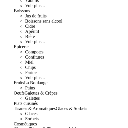
Yaourts
Voir plus...
Boissons
Jus de fruits
Boissons sans alcool
Cidre
Apéritif
Bière
Voir plus...
Epicerie
Compotes
Confitures
Miel
Chips
Farine
Voir plus...
Fruits
La Boulange
Pains
Oeufs
Galettes & Crêpes
Galettes
Plats cuisinés
Tisanes & Aromatiques
Glaces & Sorbets
Glaces
Sorbets
Cosmétiques