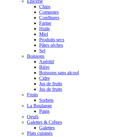
Epicerie
Chips
Compotes
Confitures
Farine
Huile
Miel
Produits secs
Pâtes sèches
Sel
Boissons
Apéritif
Bière
Boissons sans alcool
Cidre
Jus de fruits
Jus de fruits
Fruits
Sorbets
La Boulange
Pains
Oeufs
Galettes & Crêpes
Galettes
Plats cuisinés