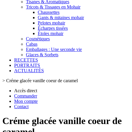
Tisanes & Aromatiques
Tricots & Tissages en Mohair
Chaussettes
Gants & mitaines mohair
Pelotes mohair
Écharpes tissées
Étoles mohair
Cosmétiques
Cabas
Emballages : Une seconde vie
Glaces & Sorbets
RECETTES
PORTRAITS
ACTUALITÉS
>
Créme glacée vanille coeur de caramel
Accès direct
Commander
Mon compte
Contact
Créme glacée vanille coeur de
caramel