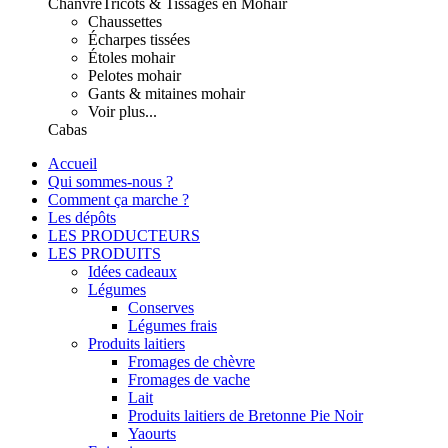
Chanvre
Tricots & Tissages en Mohair
Chaussettes
Écharpes tissées
Étoles mohair
Pelotes mohair
Gants & mitaines mohair
Voir plus...
Cabas
Accueil
Qui sommes-nous ?
Comment ça marche ?
Les dépôts
LES PRODUCTEURS
LES PRODUITS
Idées cadeaux
Légumes
Conserves
Légumes frais
Produits laitiers
Fromages de chèvre
Fromages de vache
Lait
Produits laitiers de Bretonne Pie Noir
Yaourts