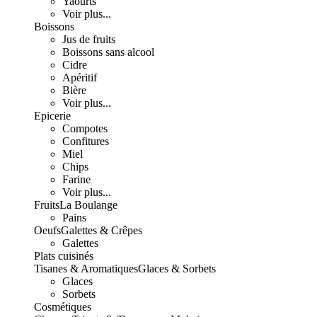
Yaourts
Voir plus...
Boissons
Jus de fruits
Boissons sans alcool
Cidre
Apéritif
Bière
Voir plus...
Epicerie
Compotes
Confitures
Miel
Chips
Farine
Voir plus...
Fruits
La Boulange
Pains
Oeufs
Galettes & Crêpes
Galettes
Plats cuisinés
Tisanes & Aromatiques
Glaces & Sorbets
Glaces
Sorbets
Cosmétiques