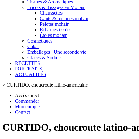
Tisanes & Aromatiques
Tricots & Tissages en Mohair
Chaussettes
Gants & mitaines mohair
Pelotes mohair
Écharpes tissées
Étoles mohair
Cosmétiques
Cabas
Emballages : Une seconde vie
Glaces & Sorbets
RECETTES
PORTRAITS
ACTUALITÉS
>
CURTIDO, choucroute latino-américaine
Accès direct
Commander
Mon compte
Contact
CURTIDO, choucroute latino-a