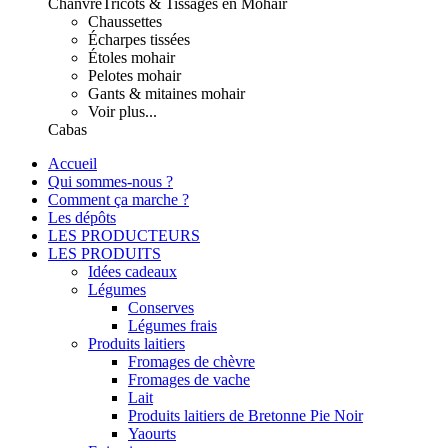
Chanvre
Tricots & Tissages en Mohair
Chaussettes
Écharpes tissées
Étoles mohair
Pelotes mohair
Gants & mitaines mohair
Voir plus...
Cabas
Accueil
Qui sommes-nous ?
Comment ça marche ?
Les dépôts
LES PRODUCTEURS
LES PRODUITS
Idées cadeaux
Légumes
Conserves
Légumes frais
Produits laitiers
Fromages de chèvre
Fromages de vache
Lait
Produits laitiers de Bretonne Pie Noir
Yaourts