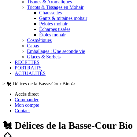
Tisanes & Aromatiques
Tricots & Tissages en Mohair
Chaussettes
Gants & mitaines mohair
Pelotes mohair
Écharpes tissées
Étoles mohair
Cosmétiques
Cabas
Emballages : Une seconde vie
Glaces & Sorbets
RECETTES
PORTRAITS
ACTUALITÉS
>
🐔 Délices de la Basse-Cour Bio 🌰
Accès direct
Commander
Mon compte
Contact
🐔 Délices de la Basse-Cour Bio
🌰