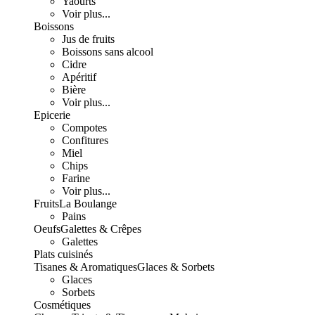
Yaourts
Voir plus...
Boissons
Jus de fruits
Boissons sans alcool
Cidre
Apéritif
Bière
Voir plus...
Epicerie
Compotes
Confitures
Miel
Chips
Farine
Voir plus...
Fruits
La Boulange
Pains
Oeufs
Galettes & Crêpes
Galettes
Plats cuisinés
Tisanes & Aromatiques
Glaces & Sorbets
Glaces
Sorbets
Cosmétiques