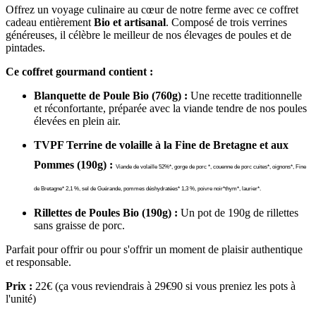
Offrez un voyage culinaire au cœur de notre ferme avec ce coffret
cadeau entièrement
Bio et artisanal
. Composé de trois verrines
généreuses, il célèbre le meilleur de nos élevages de poules et de
pintades.
Ce coffret gourmand contient :
Blanquette de Poule Bio (760g) :
Une recette traditionnelle
et réconfortante, préparée avec la viande tendre de nos poules
élevées en plein air.
TVPF Terrine de volaille à la Fine de Bretagne et aux
Pommes (190g) :
Viande de volaille 52%*, gorge de porc *, couenne de porc cuites*, oignons*, Fine
de Bretagne* 2,1 %, sel de Guérande, pommes déshydratées* 1,3 %, poivre noir*thym*, laurier*.
Rillettes de Poules Bio (190g) :
Un pot de 190g de rillettes
sans graisse de porc.
Parfait pour offrir ou pour s'offrir un moment de plaisir authentique
et responsable.
Prix :
22€ (ça vous reviendrais à 29€90 si vous preniez les pots à
l'unité)