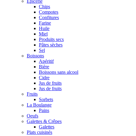
Epicerie
Chips
Compotes
Confitures
Farine
Huile
Miel
Produits secs
Pâtes sèches
Sel
Boissons
Apéritif
Bière
Boissons sans alcool
Cidre
Jus de fruits
Jus de fruits
Fruits
Sorbets
La Boulange
Pains
Oeufs
Galettes & Crêpes
Galettes
Plats cuisinés