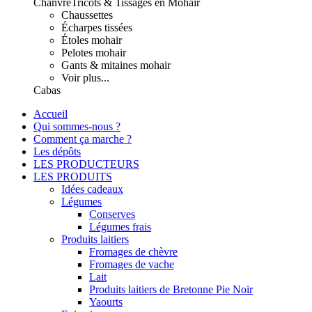
Chanvre
Tricots & Tissages en Mohair
Chaussettes
Écharpes tissées
Étoles mohair
Pelotes mohair
Gants & mitaines mohair
Voir plus...
Cabas
Accueil
Qui sommes-nous ?
Comment ça marche ?
Les dépôts
LES PRODUCTEURS
LES PRODUITS
Idées cadeaux
Légumes
Conserves
Légumes frais
Produits laitiers
Fromages de chèvre
Fromages de vache
Lait
Produits laitiers de Bretonne Pie Noir
Yaourts