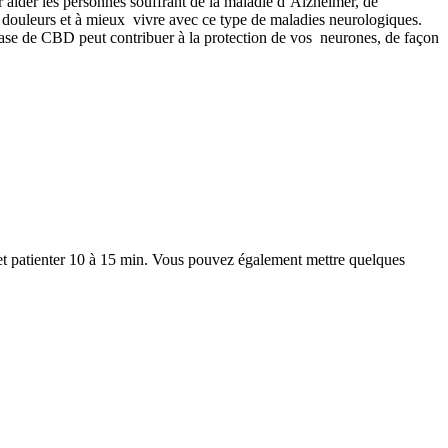
our aider les personnes souffrant de la maladie d’Alzheimer, de
es douleurs et à mieux vivre avec ce type de maladies neurologiques.
ase de CBD peut contribuer à la protection de vos neurones, de façon
) et patienter 10 à 15 min. Vous pouvez également mettre quelques