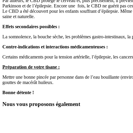
Par ailleurs, le CBD protège le cerveau et, plus précisément, il prévien
Parkinson et de l’épilepsie. Encore une fois, le CBD ne guérit pas ces
Le CBD a été découvert pour les enfants souffrant d’épilepsie. Même
saine et naturelle.
Effets secondaires possibles :
La somnolence, la bouche sèche, les problèmes gastro-intestinaux, la pe
Contre-indications et interactions médicamenteuses :
Certains médicaments pour la tension artérielle, l’épilepsie, les cance
Préparation de votre tisane :
Mettre une bonne pincée par personne dans de l’eau bouillante (enviro
gouttes de macérât huileux.
Bonne détente !
Nous vous proposons également