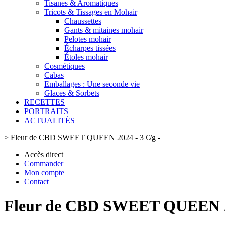
Tisanes & Aromatiques
Tricots & Tissages en Mohair
Chaussettes
Gants & mitaines mohair
Pelotes mohair
Écharpes tissées
Étoles mohair
Cosmétiques
Cabas
Emballages : Une seconde vie
Glaces & Sorbets
RECETTES
PORTRAITS
ACTUALITÉS
>
Fleur de CBD SWEET QUEEN 2024 - 3 €/g -
Accès direct
Commander
Mon compte
Contact
Fleur de CBD SWEET QUEEN 20