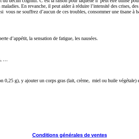
t du déclin cognitif. C’est la raison pour laquelle il peut être utilisé p
 maladies. En revanche, il peut aider à réduire l’intensité des crises, d
 si vous ne souffrez d’aucun de ces troubles, consommer une tisane à b
rte d’appétit, la sensation de fatigue, les nausées.
rs, …
n 0,25 g), y ajouter un corps gras (lait, crème, miel ou huile végétale
Conditions générales de ventes