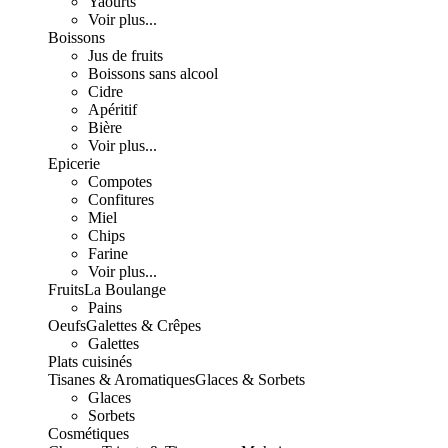
Yaourts
Voir plus...
Boissons
Jus de fruits
Boissons sans alcool
Cidre
Apéritif
Bière
Voir plus...
Epicerie
Compotes
Confitures
Miel
Chips
Farine
Voir plus...
Fruits
La Boulange
Pains
Oeufs
Galettes & Crêpes
Galettes
Plats cuisinés
Tisanes & Aromatiques
Glaces & Sorbets
Glaces
Sorbets
Cosmétiques