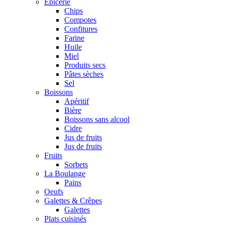
Epicerie
Chips
Compotes
Confitures
Farine
Huile
Miel
Produits secs
Pâtes sèches
Sel
Boissons
Apéritif
Bière
Boissons sans alcool
Cidre
Jus de fruits
Jus de fruits
Fruits
Sorbets
La Boulange
Pains
Oeufs
Galettes & Crêpes
Galettes
Plats cuisinés