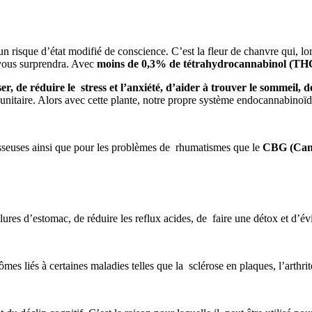
un risque d’état modifié de conscience. C’est la fleur de chanvre qui, lo
 vous surprendra. Avec
moins de 0,3% de
tétrahydrocannabinol (
TH
er, de r
éduire le stress et l’anxiété,
d’aider à trouver le sommeil, 
itaire. Alors avec cette plante, notre propre système endocannabinoïd
 osseuses ainsi que pour les problèmes de rhumatismes que le
CBG (Can
lures d’estomac, de réduire les reflux acides, de faire une détox et d’évi
es liés à certaines maladies telles que la sclérose en plaques, l’arthrite