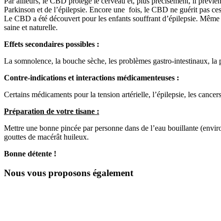
Par ailleurs, le CBD protège le cerveau et, plus précisément, il prévien
Parkinson et de l’épilepsie. Encore une fois, le CBD ne guérit pas ces
Le CBD a été découvert pour les enfants souffrant d’épilepsie. Même
saine et naturelle.
Effets secondaires possibles :
La somnolence, la bouche sèche, les problèmes gastro-intestinaux, la pe
Contre-indications et interactions médicamenteuses :
Certains médicaments pour la tension artérielle, l’épilepsie, les cance
Préparation de votre tisane :
Mettre une bonne pincée par personne dans de l’eau bouillante (enviro
gouttes de macérât huileux.
Bonne détente !
Nous vous proposons également