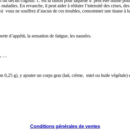
t du déclin cognitif. C’est la raison pour laquelle il peut être utilisé p
 maladies. En revanche, il peut aider à réduire l’intensité des crises, d
 si vous ne souffrez d’aucun de ces troubles, consommer une tisane à b
rte d’appétit, la sensation de fatigue, les nausées.
rs, …
n 0,25 g), y ajouter un corps gras (lait, crème, miel ou huile végétale
Conditions générales de ventes