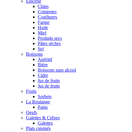
Epicerie
Chips
Compotes
Confitures
Farine
Huile
Miel
Produits secs
Pâtes sèches
Sel
Boissons
Apéritif
Bière
Boissons sans alcool
Cidre
Jus de fruits
Jus de fruits
Fruits
Sorbets
La Boulange
Pains
Oeufs
Galettes & Crêpes
Galettes
Plats cuisinés