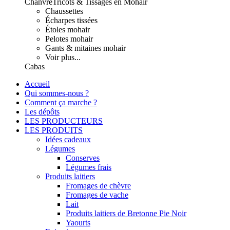
Chanvre
Tricots & Tissages en Mohair
Chaussettes
Écharpes tissées
Étoles mohair
Pelotes mohair
Gants & mitaines mohair
Voir plus...
Cabas
Accueil
Qui sommes-nous ?
Comment ça marche ?
Les dépôts
LES PRODUCTEURS
LES PRODUITS
Idées cadeaux
Légumes
Conserves
Légumes frais
Produits laitiers
Fromages de chèvre
Fromages de vache
Lait
Produits laitiers de Bretonne Pie Noir
Yaourts