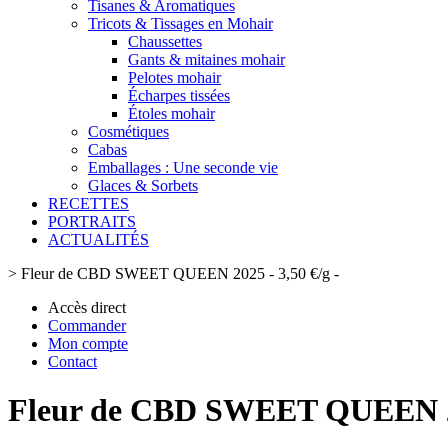
Tisanes & Aromatiques
Tricots & Tissages en Mohair
Chaussettes
Gants & mitaines mohair
Pelotes mohair
Écharpes tissées
Étoles mohair
Cosmétiques
Cabas
Emballages : Une seconde vie
Glaces & Sorbets
RECETTES
PORTRAITS
ACTUALITÉS
>
Fleur de CBD SWEET QUEEN 2025 - 3,50 €/g -
Accès direct
Commander
Mon compte
Contact
Fleur de CBD SWEET QUEEN 202