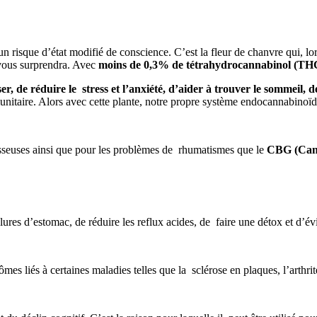
un risque d’état modifié de conscience. C’est la fleur de chanvre qui, lo
 vous surprendra. Avec
moins de 0,3% de
tétrahydrocannabinol (
TH
er, de r
éduire le stress et l’anxiété,
d’aider à trouver le sommeil, 
itaire. Alors avec cette plante, notre propre système endocannabinoïd
 osseuses ainsi que pour les problèmes de rhumatismes que le
CBG (Can
lures d’estomac, de réduire les reflux acides, de faire une détox et d’évi
es liés à certaines maladies telles que la sclérose en plaques, l’arthrite