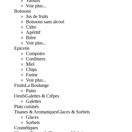
Yaourts
Voir plus...
Boissons
Jus de fruits
Boissons sans alcool
Cidre
Apéritif
Bière
Voir plus...
Epicerie
Compotes
Confitures
Miel
Chips
Farine
Voir plus...
Fruits
La Boulange
Pains
Oeufs
Galettes & Crêpes
Galettes
Plats cuisinés
Tisanes & Aromatiques
Glaces & Sorbets
Glaces
Sorbets
Cosmétiques