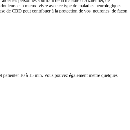
our aider les personnes souffrant de la maladie d’Alzheimer, de
es douleurs et à mieux vivre avec ce type de maladies neurologiques.
ase de CBD peut contribuer à la protection de vos neurones, de façon
) et patienter 10 à 15 min. Vous pouvez également mettre quelques