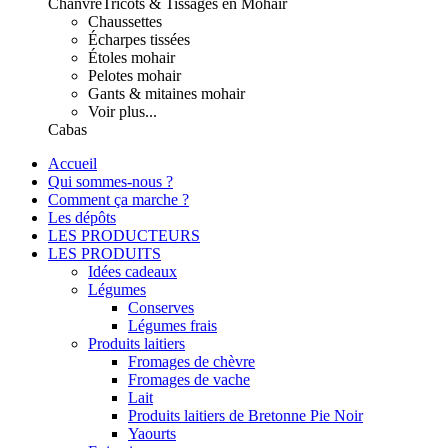
Chanvre
Tricots & Tissages en Mohair
Chaussettes
Écharpes tissées
Étoles mohair
Pelotes mohair
Gants & mitaines mohair
Voir plus...
Cabas
Accueil
Qui sommes-nous ?
Comment ça marche ?
Les dépôts
LES PRODUCTEURS
LES PRODUITS
Idées cadeaux
Légumes
Conserves
Légumes frais
Produits laitiers
Fromages de chèvre
Fromages de vache
Lait
Produits laitiers de Bretonne Pie Noir
Yaourts