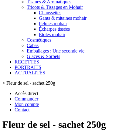
Tisanes & Aromatiques
Tricots & Tissages en Mohair
Chaussettes
Gants & mitaines mohair
Pelotes mohair
Écharpes tissées
Étoles mohair
Cosmétiques
Cabas
Emballages : Une seconde vie
Glaces & Sorbets
RECETTES
PORTRAITS
ACTUALITÉS
>
Fleur de sel - sachet 250g
Accès direct
Commander
Mon compte
Contact
Fleur de sel - sachet 250g