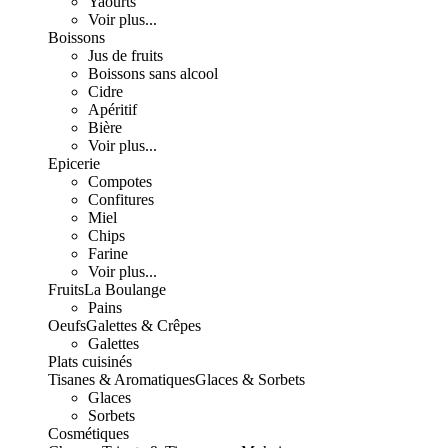
Yaourts
Voir plus...
Boissons
Jus de fruits
Boissons sans alcool
Cidre
Apéritif
Bière
Voir plus...
Epicerie
Compotes
Confitures
Miel
Chips
Farine
Voir plus...
Fruits
La Boulange
Pains
Oeufs
Galettes & Crêpes
Galettes
Plats cuisinés
Tisanes & Aromatiques
Glaces & Sorbets
Glaces
Sorbets
Cosmétiques