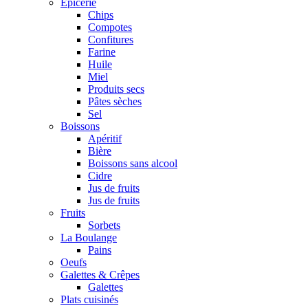
Epicerie
Chips
Compotes
Confitures
Farine
Huile
Miel
Produits secs
Pâtes sèches
Sel
Boissons
Apéritif
Bière
Boissons sans alcool
Cidre
Jus de fruits
Jus de fruits
Fruits
Sorbets
La Boulange
Pains
Oeufs
Galettes & Crêpes
Galettes
Plats cuisinés