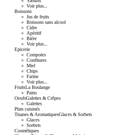
Yaourts
Voir plus...
Boissons
Jus de fruits
Boissons sans alcool
Cidre
Apéritif
Bière
Voir plus...
Epicerie
Compotes
Confitures
Miel
Chips
Farine
Voir plus...
Fruits
La Boulange
Pains
Oeufs
Galettes & Crêpes
Galettes
Plats cuisinés
Tisanes & Aromatiques
Glaces & Sorbets
Glaces
Sorbets
Cosmétiques