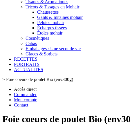
Tisanes & Aromatiques
Tricots & Tissages en Mohair
Chaussettes
Gants & mitaines mohair
Pelotes mohair
Écharpes tissées
Étoles mohair
Cosmétiques
Cabas
Emballages : Une seconde vie
Glaces & Sorbets
RECETTES
PORTRAITS
ACTUALITÉS
>
Foie coeurs de poulet Bio (env300g)
Accès direct
Commander
Mon compte
Contact
Foie coeurs de poulet Bio (env3