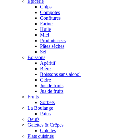
Epicerie
Chips
Compotes
Confitures
Farine
Huile
Miel
Produits secs
Pâtes sèches
Sel
Boissons
Apéritif
Bière
Boissons sans alcool
Cidre
Jus de fruits
Jus de fruits
Fruits
Sorbets
La Boulange
Pains
Oeufs
Galettes & Crêpes
Galettes
Plats cuisinés