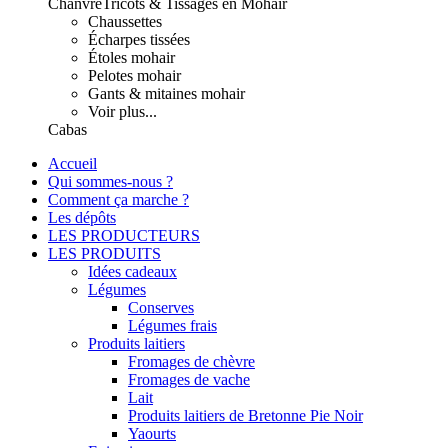
Chanvre
Tricots & Tissages en Mohair
Chaussettes
Écharpes tissées
Étoles mohair
Pelotes mohair
Gants & mitaines mohair
Voir plus...
Cabas
Accueil
Qui sommes-nous ?
Comment ça marche ?
Les dépôts
LES PRODUCTEURS
LES PRODUITS
Idées cadeaux
Légumes
Conserves
Légumes frais
Produits laitiers
Fromages de chèvre
Fromages de vache
Lait
Produits laitiers de Bretonne Pie Noir
Yaourts