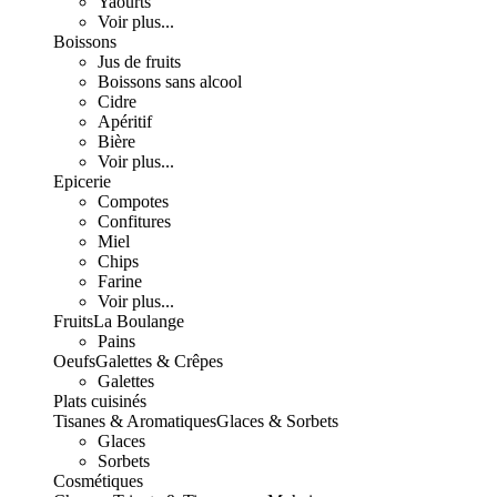
Yaourts
Voir plus...
Boissons
Jus de fruits
Boissons sans alcool
Cidre
Apéritif
Bière
Voir plus...
Epicerie
Compotes
Confitures
Miel
Chips
Farine
Voir plus...
Fruits
La Boulange
Pains
Oeufs
Galettes & Crêpes
Galettes
Plats cuisinés
Tisanes & Aromatiques
Glaces & Sorbets
Glaces
Sorbets
Cosmétiques