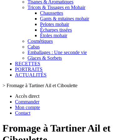
Tisanes & Aromatiques
Tricots & Tissages en Mohair
Chaussettes
Gants & mitaines mohair
Pelotes mohair
Écharpes tissées
Étoles mohair
Cosmétiques
Cabas
Emballages : Une seconde vie
Glaces & Sorbets
RECETTES
PORTRAITS
ACTUALITÉS
>
Fromage à Tartiner Ail et Ciboulette
Accès direct
Commander
Mon compte
Contact
Fromage à Tartiner Ail et
Ciboulette