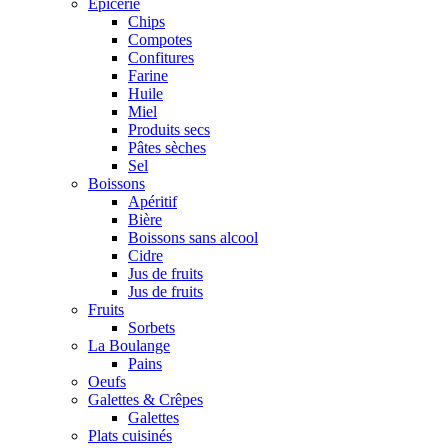
Epicerie
Chips
Compotes
Confitures
Farine
Huile
Miel
Produits secs
Pâtes sèches
Sel
Boissons
Apéritif
Bière
Boissons sans alcool
Cidre
Jus de fruits
Jus de fruits
Fruits
Sorbets
La Boulange
Pains
Oeufs
Galettes & Crêpes
Galettes
Plats cuisinés