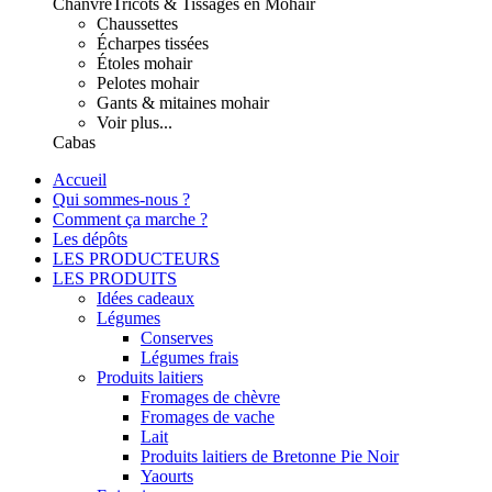
Chanvre
Tricots & Tissages en Mohair
Chaussettes
Écharpes tissées
Étoles mohair
Pelotes mohair
Gants & mitaines mohair
Voir plus...
Cabas
Accueil
Qui sommes-nous ?
Comment ça marche ?
Les dépôts
LES PRODUCTEURS
LES PRODUITS
Idées cadeaux
Légumes
Conserves
Légumes frais
Produits laitiers
Fromages de chèvre
Fromages de vache
Lait
Produits laitiers de Bretonne Pie Noir
Yaourts