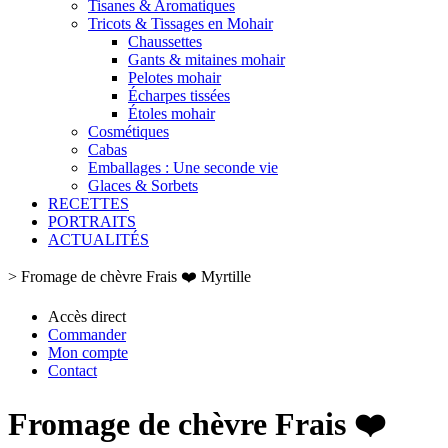
Tisanes & Aromatiques
Tricots & Tissages en Mohair
Chaussettes
Gants & mitaines mohair
Pelotes mohair
Écharpes tissées
Étoles mohair
Cosmétiques
Cabas
Emballages : Une seconde vie
Glaces & Sorbets
RECETTES
PORTRAITS
ACTUALITÉS
>
Fromage de chèvre Frais ❤️ Myrtille
Accès direct
Commander
Mon compte
Contact
Fromage de chèvre Frais ❤️