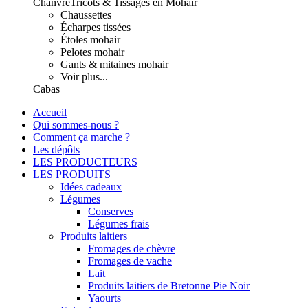
Chanvre
Tricots & Tissages en Mohair
Chaussettes
Écharpes tissées
Étoles mohair
Pelotes mohair
Gants & mitaines mohair
Voir plus...
Cabas
Accueil
Qui sommes-nous ?
Comment ça marche ?
Les dépôts
LES PRODUCTEURS
LES PRODUITS
Idées cadeaux
Légumes
Conserves
Légumes frais
Produits laitiers
Fromages de chèvre
Fromages de vache
Lait
Produits laitiers de Bretonne Pie Noir
Yaourts