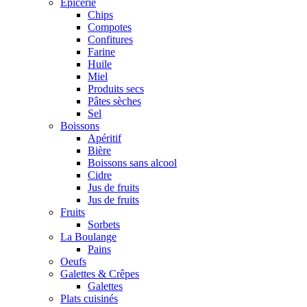
Epicerie
Chips
Compotes
Confitures
Farine
Huile
Miel
Produits secs
Pâtes sèches
Sel
Boissons
Apéritif
Bière
Boissons sans alcool
Cidre
Jus de fruits
Jus de fruits
Fruits
Sorbets
La Boulange
Pains
Oeufs
Galettes & Crêpes
Galettes
Plats cuisinés