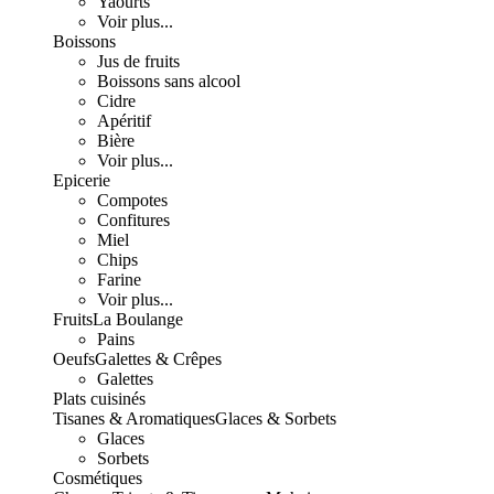
Yaourts
Voir plus...
Boissons
Jus de fruits
Boissons sans alcool
Cidre
Apéritif
Bière
Voir plus...
Epicerie
Compotes
Confitures
Miel
Chips
Farine
Voir plus...
Fruits
La Boulange
Pains
Oeufs
Galettes & Crêpes
Galettes
Plats cuisinés
Tisanes & Aromatiques
Glaces & Sorbets
Glaces
Sorbets
Cosmétiques