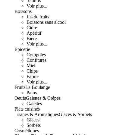
Yaourts
Voir plus...
Boissons
Jus de fruits
Boissons sans alcool
Cidre
Apéritif
Bière
Voir plus...
Epicerie
Compotes
Confitures
Miel
Chips
Farine
Voir plus...
Fruits
La Boulange
Pains
Oeufs
Galettes & Crêpes
Galettes
Plats cuisinés
Tisanes & Aromatiques
Glaces & Sorbets
Glaces
Sorbets
Cosmétiques