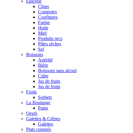
Epicerie
Chips
Compotes
Confitures
Farine
Huile
Miel
Produits secs
Pâtes sèches
Sel
Boissons
Apéritif
Bière
Boissons sans alcool
Cidre
Jus de fruits
Jus de fruits
Fruits
Sorbets
La Boulange
Pains
Oeufs
Galettes & Crêpes
Galettes
Plats cuisinés