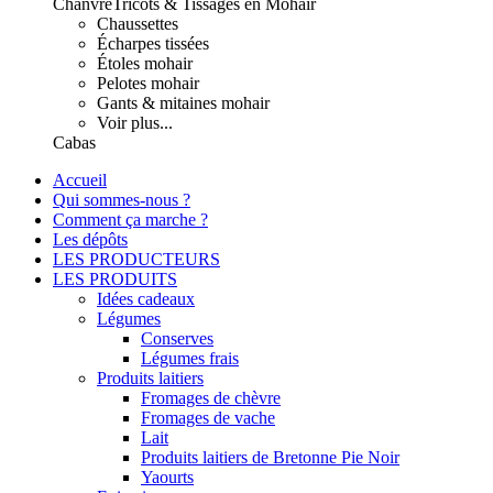
Chanvre
Tricots & Tissages en Mohair
Chaussettes
Écharpes tissées
Étoles mohair
Pelotes mohair
Gants & mitaines mohair
Voir plus...
Cabas
Accueil
Qui sommes-nous ?
Comment ça marche ?
Les dépôts
LES PRODUCTEURS
LES PRODUITS
Idées cadeaux
Légumes
Conserves
Légumes frais
Produits laitiers
Fromages de chèvre
Fromages de vache
Lait
Produits laitiers de Bretonne Pie Noir
Yaourts