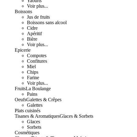
Yaourts
Voir plus...
Boissons
Jus de fruits
Boissons sans alcool
Cidre
Apéritif
Bière
Voir plus...
Epicerie
Compotes
Confitures
Miel
Chips
Farine
Voir plus...
Fruits
La Boulange
Pains
Oeufs
Galettes & Crêpes
Galettes
Plats cuisinés
Tisanes & Aromatiques
Glaces & Sorbets
Glaces
Sorbets
Cosmétiques