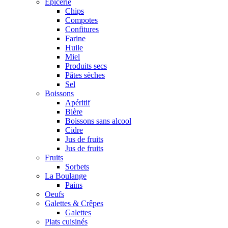
Epicerie
Chips
Compotes
Confitures
Farine
Huile
Miel
Produits secs
Pâtes sèches
Sel
Boissons
Apéritif
Bière
Boissons sans alcool
Cidre
Jus de fruits
Jus de fruits
Fruits
Sorbets
La Boulange
Pains
Oeufs
Galettes & Crêpes
Galettes
Plats cuisinés