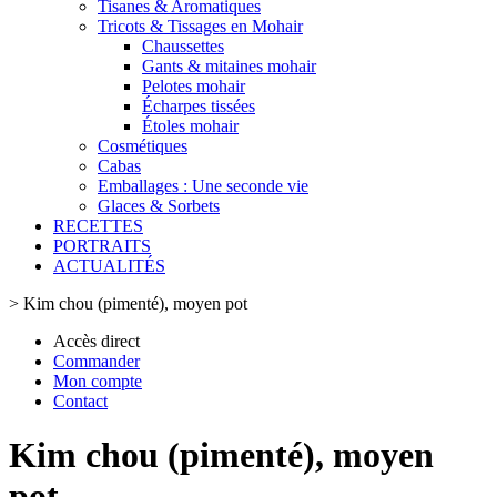
Tisanes & Aromatiques
Tricots & Tissages en Mohair
Chaussettes
Gants & mitaines mohair
Pelotes mohair
Écharpes tissées
Étoles mohair
Cosmétiques
Cabas
Emballages : Une seconde vie
Glaces & Sorbets
RECETTES
PORTRAITS
ACTUALITÉS
>
Kim chou (pimenté), moyen pot
Accès direct
Commander
Mon compte
Contact
Kim chou (pimenté), moyen
pot