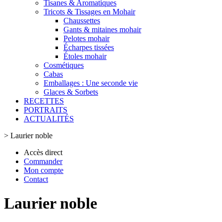
Tisanes & Aromatiques
Tricots & Tissages en Mohair
Chaussettes
Gants & mitaines mohair
Pelotes mohair
Écharpes tissées
Étoles mohair
Cosmétiques
Cabas
Emballages : Une seconde vie
Glaces & Sorbets
RECETTES
PORTRAITS
ACTUALITÉS
>
Laurier noble
Accès direct
Commander
Mon compte
Contact
Laurier noble