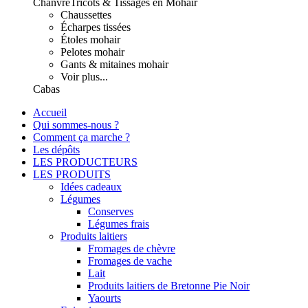
Chanvre
Tricots & Tissages en Mohair
Chaussettes
Écharpes tissées
Étoles mohair
Pelotes mohair
Gants & mitaines mohair
Voir plus...
Cabas
Accueil
Qui sommes-nous ?
Comment ça marche ?
Les dépôts
LES PRODUCTEURS
LES PRODUITS
Idées cadeaux
Légumes
Conserves
Légumes frais
Produits laitiers
Fromages de chèvre
Fromages de vache
Lait
Produits laitiers de Bretonne Pie Noir
Yaourts