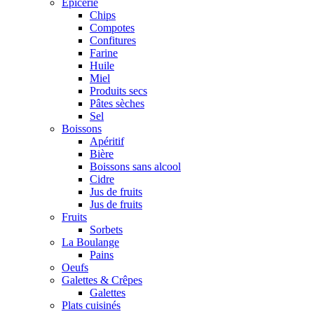
Epicerie
Chips
Compotes
Confitures
Farine
Huile
Miel
Produits secs
Pâtes sèches
Sel
Boissons
Apéritif
Bière
Boissons sans alcool
Cidre
Jus de fruits
Jus de fruits
Fruits
Sorbets
La Boulange
Pains
Oeufs
Galettes & Crêpes
Galettes
Plats cuisinés