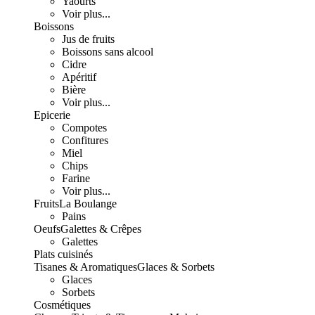
Yaourts
Voir plus...
Boissons
Jus de fruits
Boissons sans alcool
Cidre
Apéritif
Bière
Voir plus...
Epicerie
Compotes
Confitures
Miel
Chips
Farine
Voir plus...
Fruits
La Boulange
Pains
Oeufs
Galettes & Crêpes
Galettes
Plats cuisinés
Tisanes & Aromatiques
Glaces & Sorbets
Glaces
Sorbets
Cosmétiques