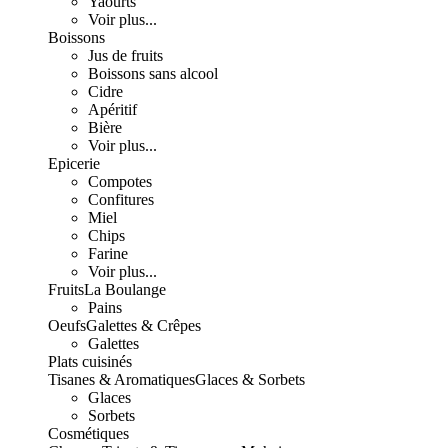
Yaourts
Voir plus...
Boissons
Jus de fruits
Boissons sans alcool
Cidre
Apéritif
Bière
Voir plus...
Epicerie
Compotes
Confitures
Miel
Chips
Farine
Voir plus...
Fruits
La Boulange
Pains
Oeufs
Galettes & Crêpes
Galettes
Plats cuisinés
Tisanes & Aromatiques
Glaces & Sorbets
Glaces
Sorbets
Cosmétiques