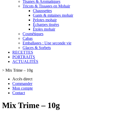
Tisanes & Aromatiques
Tricots & Tissages en Mohair
Chaussettes
Gants & mitaines mohair
Pelotes mohair
Écharpes tissées
Étoles mohair
Cosmétiques
Cabas
Emballages : Une seconde vie
Glaces & Sorbets
RECETTES
PORTRAITS
ACTUALITÉS
>
Mix Trime – 10g
Accès direct
Commander
Mon compte
Contact
Mix Trime – 10g