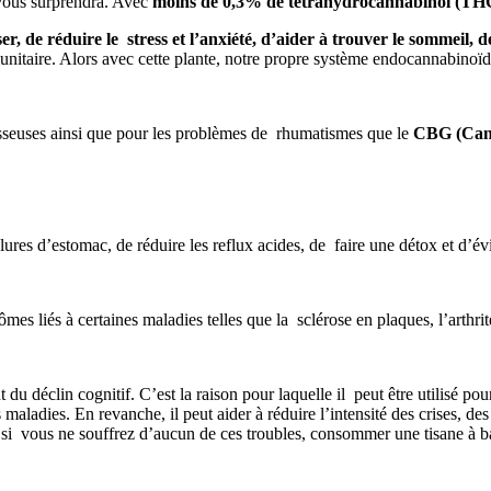
 vous surprendra. Avec
moins de 0,3% de
tétrahydrocannabinol (
TH
er, de r
éduire le stress et l’anxiété,
d’aider à trouver le sommeil, 
itaire. Alors avec cette plante, notre propre système endocannabinoïd
 osseuses ainsi que pour les problèmes de rhumatismes que le
CBG (Can
lures d’estomac, de réduire les reflux acides, de faire une détox et d’évi
es liés à certaines maladies telles que la sclérose en plaques, l’arthrite
t du déclin cognitif. C’est la raison pour laquelle il peut être utilisé p
 maladies. En revanche, il peut aider à réduire l’intensité des crises, d
 si vous ne souffrez d’aucun de ces troubles, consommer une tisane à b