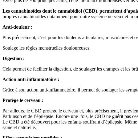
Avec plus de 700 principes actifs, cette fleur aux nombreuses vertus
Les cannabinoïdes dont le cannabidiol (CBD), permettent d’apais
propres cannabinoïdes notamment pour notre système nerveux et immun
Anti-douleur :
Plus précisément, c’est pour les douleurs articulaires, musculaires et
Soulage les règles menstruelles douloureuses.
Digestion :
Cela permet de faciliter la digestion, de soulager les crampes et les brû
Action anti-inflammatoire :
Grâce à son action anti-inflammatoire, il permet de soulager les symptôm
Protège le cerveau :
Par ailleurs, le CBD protège le cerveau et, plus précisément, il prévien
Parkinson et de l’épilepsie. Encore une fois, le CBD ne guérit pas ces
Le CBD a été découvert pour les enfants souffrant d’épilepsie. Même
saine et naturelle.
Effets secondaires possibles :