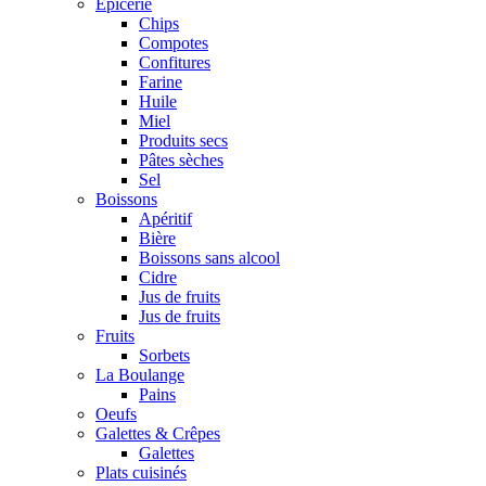
Epicerie
Chips
Compotes
Confitures
Farine
Huile
Miel
Produits secs
Pâtes sèches
Sel
Boissons
Apéritif
Bière
Boissons sans alcool
Cidre
Jus de fruits
Jus de fruits
Fruits
Sorbets
La Boulange
Pains
Oeufs
Galettes & Crêpes
Galettes
Plats cuisinés