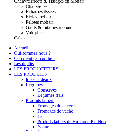
Chanvre
Tricots & Tissages en Mohair
Chaussettes
Écharpes tissées
Étoles mohair
Pelotes mohair
Gants & mitaines mohair
Voir plus...
Cabas
Accueil
Qui sommes-nous ?
Comment ça marche ?
Les dépôts
LES PRODUCTEURS
LES PRODUITS
Idées cadeaux
Légumes
Conserves
Légumes frais
Produits laitiers
Fromages de chèvre
Fromages de vache
Lait
Produits laitiers de Bretonne Pie Noir
Yaourts