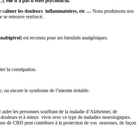
C)
,
elle n’a pas d’effet psychoactif.
de calmer les douleurs inflammatoires, etc …
Nous produisons nos
e se retrouve renforcé.
nabigérol
) est reconnu pour ses bienfaits analgésiques.
ter la constipation.
, ou encore le syndrome de l’intestin irritable.
our aider les personnes souffrant de la maladie d’Alzheimer, de
es douleurs et à mieux vivre avec ce type de maladies neurologiques.
ase de CBD peut contribuer à la protection de vos neurones, de façon