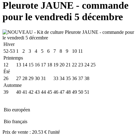
Pleurote JAUNE - commande
pour le vendredi 5 décembre
Hiver
52-53
1
2
3
4
5
6
7
8
9
10
11
Printemps
12
13
14
15
16
17
18
19
20
21
22
23
24
25
Été
26
27
28
29
30
31
32
33
34
35
36
37
38
Automne
39
40
41
42
43
44
45
46
47
48
49
50
51
Bio européen
Bio français
Prix de vente :
20.53 € l'unité