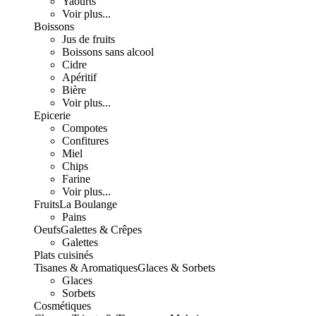
Yaourts
Voir plus...
Boissons
Jus de fruits
Boissons sans alcool
Cidre
Apéritif
Bière
Voir plus...
Epicerie
Compotes
Confitures
Miel
Chips
Farine
Voir plus...
Fruits
La Boulange
Pains
Oeufs
Galettes & Crêpes
Galettes
Plats cuisinés
Tisanes & Aromatiques
Glaces & Sorbets
Glaces
Sorbets
Cosmétiques