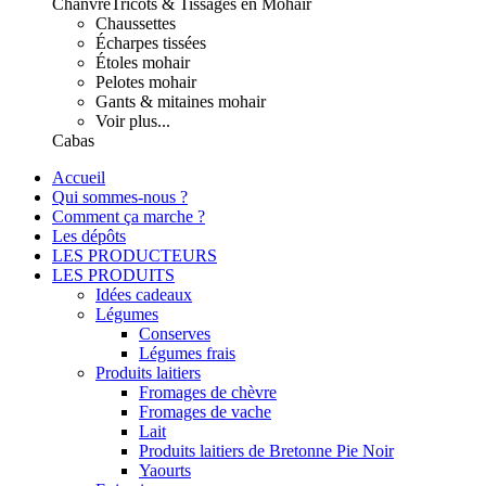
Chanvre
Tricots & Tissages en Mohair
Chaussettes
Écharpes tissées
Étoles mohair
Pelotes mohair
Gants & mitaines mohair
Voir plus...
Cabas
Accueil
Qui sommes-nous ?
Comment ça marche ?
Les dépôts
LES PRODUCTEURS
LES PRODUITS
Idées cadeaux
Légumes
Conserves
Légumes frais
Produits laitiers
Fromages de chèvre
Fromages de vache
Lait
Produits laitiers de Bretonne Pie Noir
Yaourts