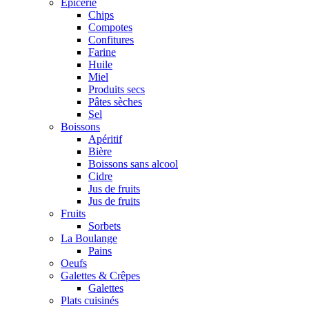
Epicerie
Chips
Compotes
Confitures
Farine
Huile
Miel
Produits secs
Pâtes sèches
Sel
Boissons
Apéritif
Bière
Boissons sans alcool
Cidre
Jus de fruits
Jus de fruits
Fruits
Sorbets
La Boulange
Pains
Oeufs
Galettes & Crêpes
Galettes
Plats cuisinés