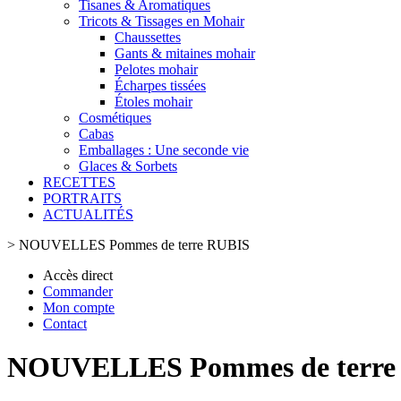
Tisanes & Aromatiques
Tricots & Tissages en Mohair
Chaussettes
Gants & mitaines mohair
Pelotes mohair
Écharpes tissées
Étoles mohair
Cosmétiques
Cabas
Emballages : Une seconde vie
Glaces & Sorbets
RECETTES
PORTRAITS
ACTUALITÉS
>
NOUVELLES Pommes de terre RUBIS
Accès direct
Commander
Mon compte
Contact
NOUVELLES Pommes de terre