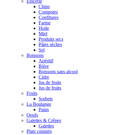
Epicerie
Chips
Compotes
Confitures
Farine
Huile
Miel
Produits secs
Pâtes sèches
Sel
Boissons
Apéritif
Bière
Boissons sans alcool
Cidre
Jus de fruits
Jus de fruits
Fruits
Sorbets
La Boulange
Pains
Oeufs
Galettes & Crêpes
Galettes
Plats cuisinés