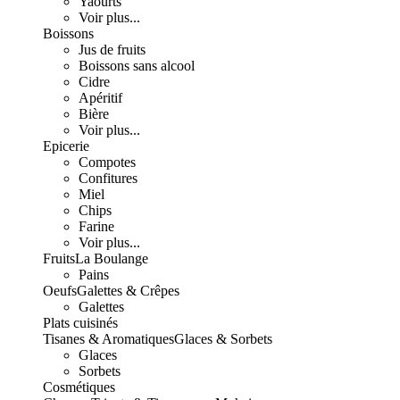
Yaourts
Voir plus...
Boissons
Jus de fruits
Boissons sans alcool
Cidre
Apéritif
Bière
Voir plus...
Epicerie
Compotes
Confitures
Miel
Chips
Farine
Voir plus...
Fruits
La Boulange
Pains
Oeufs
Galettes & Crêpes
Galettes
Plats cuisinés
Tisanes & Aromatiques
Glaces & Sorbets
Glaces
Sorbets
Cosmétiques