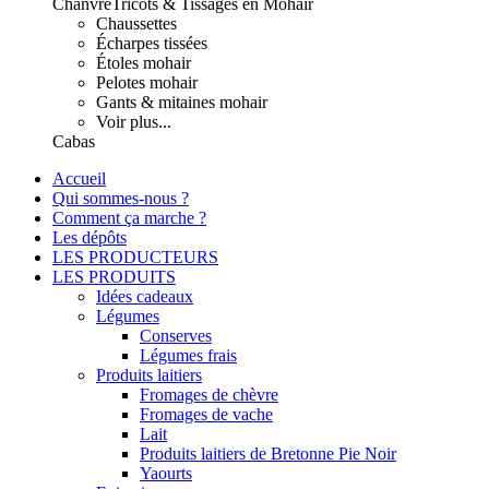
Chanvre
Tricots & Tissages en Mohair
Chaussettes
Écharpes tissées
Étoles mohair
Pelotes mohair
Gants & mitaines mohair
Voir plus...
Cabas
Accueil
Qui sommes-nous ?
Comment ça marche ?
Les dépôts
LES PRODUCTEURS
LES PRODUITS
Idées cadeaux
Légumes
Conserves
Légumes frais
Produits laitiers
Fromages de chèvre
Fromages de vache
Lait
Produits laitiers de Bretonne Pie Noir
Yaourts