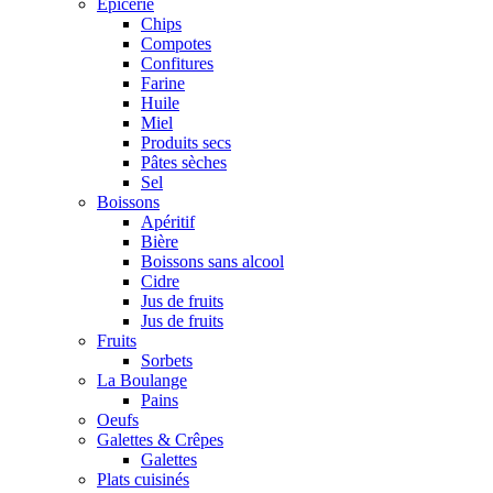
Epicerie
Chips
Compotes
Confitures
Farine
Huile
Miel
Produits secs
Pâtes sèches
Sel
Boissons
Apéritif
Bière
Boissons sans alcool
Cidre
Jus de fruits
Jus de fruits
Fruits
Sorbets
La Boulange
Pains
Oeufs
Galettes & Crêpes
Galettes
Plats cuisinés