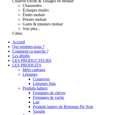
Chanvre
Tricots & Tissages en Mohair
Chaussettes
Écharpes tissées
Étoles mohair
Pelotes mohair
Gants & mitaines mohair
Voir plus...
Cabas
Accueil
Qui sommes-nous ?
Comment ça marche ?
Les dépôts
LES PRODUCTEURS
LES PRODUITS
Idées cadeaux
Légumes
Conserves
Légumes frais
Produits laitiers
Fromages de chèvre
Fromages de vache
Lait
Produits laitiers de Bretonne Pie Noir
Yaourts