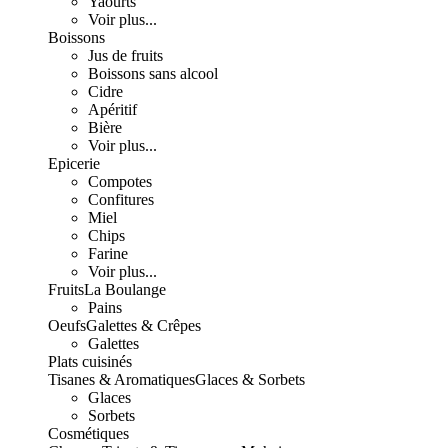
Yaourts
Voir plus...
Boissons
Jus de fruits
Boissons sans alcool
Cidre
Apéritif
Bière
Voir plus...
Epicerie
Compotes
Confitures
Miel
Chips
Farine
Voir plus...
Fruits
La Boulange
Pains
Oeufs
Galettes & Crêpes
Galettes
Plats cuisinés
Tisanes & Aromatiques
Glaces & Sorbets
Glaces
Sorbets
Cosmétiques